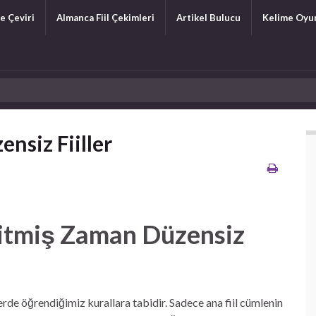
e Çeviri
Almanca Fiil Çekimleri
Artikel Bulucu
Kelime Oyu
nsiz Fiiller
itmiş Zaman Düzensiz
iillerde öğrendiğimiz kurallara tabidir. Sadece ana fiil cümlenin