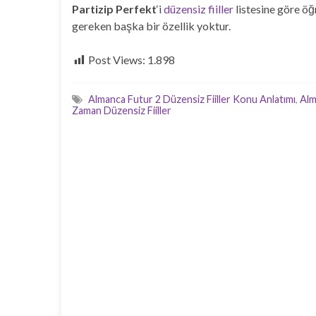
Partizip Perfekt
‘i
düzensiz fiiller
listesine göre ö
gereken başka bir özellik yoktur.
Post Views:
1.898
Almanca Futur 2 Düzensiz Fiiller Konu Anlatımı
,
Alm
Zaman Düzensiz Fiiller