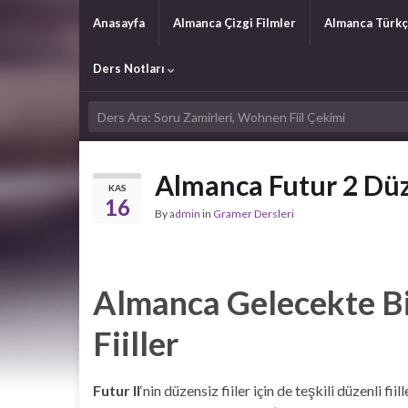
Anasayfa
Almanca Çizgi Filmler
Almanca Türkç
Ders Notları
Almanca Futur 2 Düze
KAS
16
By
admin
in
Gramer Dersleri
Almanca Gelecekte B
Fiiller
Futur II
‘nin düzensiz fiiler için de teşkili düzenli f