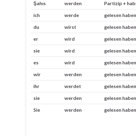
Şahıs
werden
Partizip + ha
ich
werde
gelesen habe
du
wirst
gelesen habe
er
wird
gelesen habe
sie
wird
gelesen habe
es
wird
gelesen habe
wir
werden
gelesen habe
ihr
werdet
gelesen habe
sie
werden
gelesen habe
Sie
werden
gelesen habe