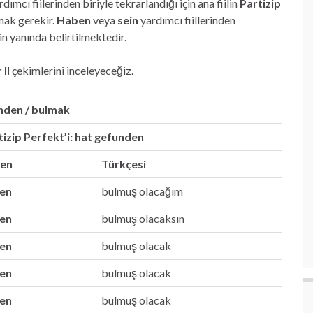
dımcı fiilerinden biriyle tekrarlandığı için ana fiilin
Partizip
lmak gerekir.
Haben
veya
sein
yardımcı fiillerinden
‘in yanında belirtilmektedir.
 II
çekimlerini inceleyeceğiz.
finden / bulmak
izip Perfekt’i: hat gefunden
ben
Türkçesi
en
bulmuş olacağım
en
bulmuş olacaksın
en
bulmuş olacak
en
bulmuş olacak
en
bulmuş olacak