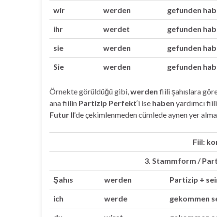
wir
werden
gefunden hab
ihr
werdet
gefunden hab
sie
werden
gefunden hab
Sie
werden
gefunden hab
Örnekte görüldüğü gibi,
werden
fiili şahıslara g
ana fiilin
Partizip Perfekt
‘i ise
haben
yardımcı fiil
Futur II
‘de çekimlenmeden cümlede aynen yer alma
Fiil: 
3. Stammform / Part
Şahıs
werden
Partizip + sei
ich
werde
gekommen s