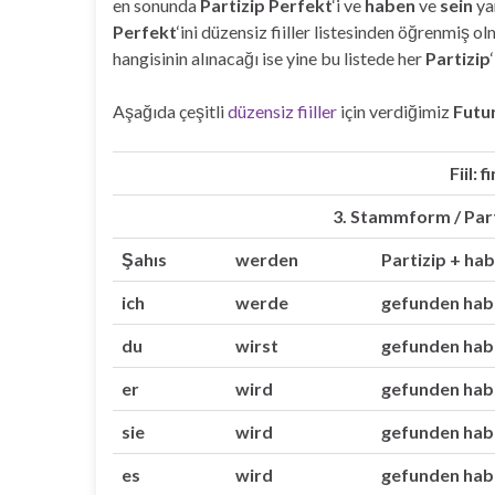
en sonunda
Partizip Perfekt
‘i ve
haben
ve
sein
yar
Perfekt
‘ini düzensiz fiiller listesinden öğrenmiş o
hangisinin alınacağı ise yine bu listede her
Partizip
Aşağıda çeşitli
düzensiz fiiller
için verdiğimiz
Futur
Fiil: 
3. Stammform / Part
Şahıs
werden
Partizip + ha
ich
werde
gefunden hab
du
wirst
gefunden hab
er
wird
gefunden hab
sie
wird
gefunden hab
es
wird
gefunden hab