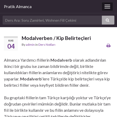
Pratik Almanca
Togg
navig
Modalverben / Kip Belirteçleri
KAS
04
By
admin
in
Ders Notları
Almanca Yardımcı fiillerin
Modalverb
olarak adlandırılan
ikinci bir grubu ise zaman bildirimde değil, birlikte
kullanıldıkları fiillerin anlamlarını değiştirici nitelikte görev
yaparlar.
Modalverb
‘lere Türkçe’de kip belirteçleri veya kip
belirteci fiiller veya keyfiyet bildiren fiiller denir.
Bu gruptaki fiillerin tam Türkçe karşılığı yoktur ve Türkçe’ye
doğrudan çevirileri mümkün değildir. Bunlar mutlaka bir tam
fiil ile birlikte kullanılır ve bu fiilin anlamını ve dolayısıyla
Türkçeye çevrilişini çeşitli şekillerde değiştirirler.