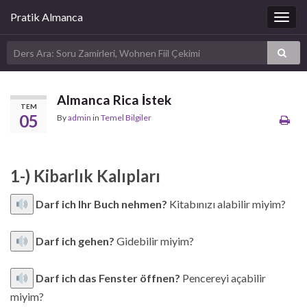
Pratik Almanca
Togg
navig
Almanca Rica İstek
TEM
05
By
admin
in
Temel Bilgiler
1-) Kibarlık Kalıpları
Darf ich Ihr Buch nehmen?
Kitabınızı alabilir miyim?
Darf ich gehen?
Gidebilir miyim?
Darf ich das Fenster öffnen?
Pencereyi açabilir
miyim?