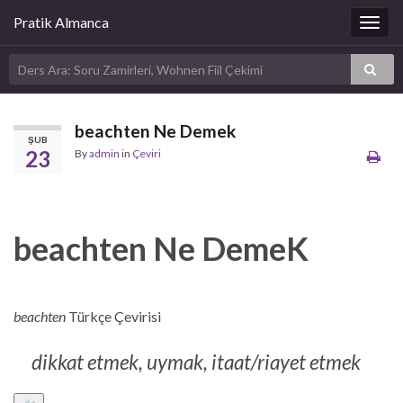
Pratik Almanca
Togg
navig
beachten Ne Demek
ŞUB
23
By
admin
in
Çeviri
beachten Ne DemeK
beachten
Türkçe Çevirisi
dikkat etmek, uymak, itaat/riayet etmek