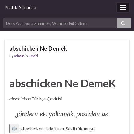
Pratik Almanca
Togg
navig
abschicken Ne Demek
By
admin
in
Çeviri
abschicken Ne DemeK
abschicken
Türkçe Çevirisi
göndermek, yollamak, postalamak
abschicken Telaffuzu, Sesli Okunuşu