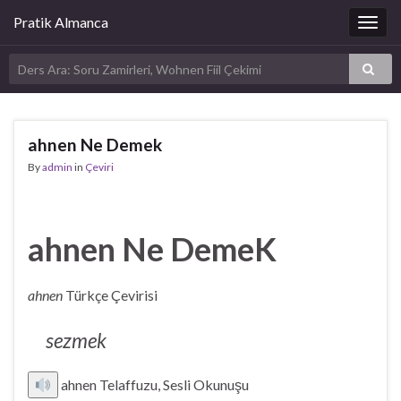
Pratik Almanca
Togg
navig
ahnen Ne Demek
By
admin
in
Çeviri
ahnen Ne DemeK
ahnen
Türkçe Çevirisi
sezmek
ahnen Telaffuzu, Sesli Okunuşu