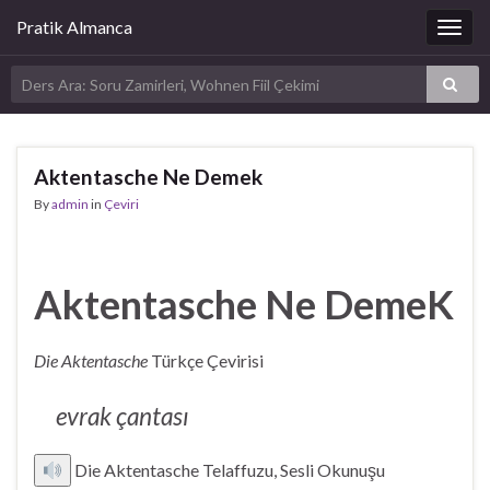
Pratik Almanca
Togg
navig
Aktentasche Ne Demek
By
admin
in
Çeviri
Aktentasche Ne DemeK
Die Aktentasche
Türkçe Çevirisi
evrak çantası
Die Aktentasche Telaffuzu, Sesli Okunuşu