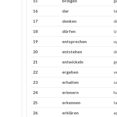
15
bringen
g
16
dar
t
17
denken
d
18
dürfen
i
19
entsprechen
u
20
entstehen
d
21
entwickeln
g
22
ergeben
v
23
erhalten
s
24
erinnern
h
25
erkennen
t
26
erklären
a