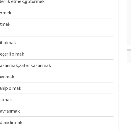
iderlik etmek,götürmek
ermek
itmek
it olmak
eçerli olmak
azanmak,zafer kazanmak
nanmak
ahip olmak
utmak
avranmak
dlandırmak