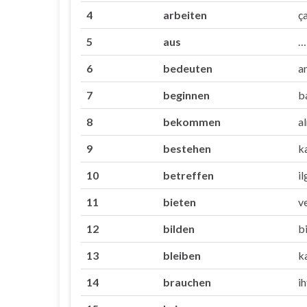
4
arbeiten
ç
5
aus
…
6
bedeuten
a
7
beginnen
b
8
bekommen
a
9
bestehen
k
10
betreffen
i
11
bieten
v
12
bilden
b
13
bleiben
k
14
brauchen
i