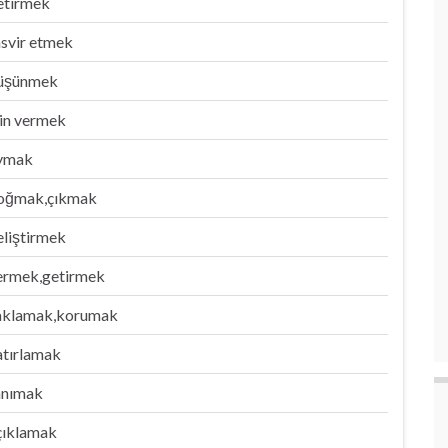
etirmek
asvir etmek
üşünmek
zin vermek
ymak
oğmak,çıkmak
eliştirmek
ermek,getirmek
aklamak,korumak
atırlamak
anımak
çıklamak