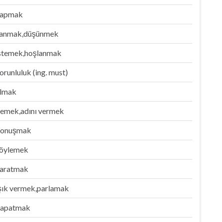
yapmak
anmak,düşünmek
stemek,hoşlanmak
orunluluk (ing. must)
lmak
emek,adını vermek
onuşmak
öylemek
aratmak
şık vermek,parlamak
apatmak