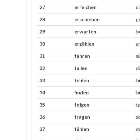
27
erreichen
u
28
erschienen
g
29
erwarten
b
30
erzählen
a
31
fahren
s
32
fallen
d
33
fehlen
b
34
finden
b
35
folgen
t
36
fragen
s
37
fühlen
d