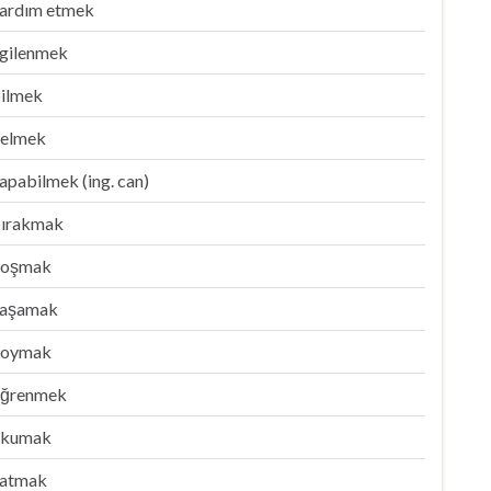
ardım etmek
lgilenmek
ilmek
elmek
apabilmek (ing. can)
ırakmak
koşmak
aşamak
koymak
ğrenmek
okumak
atmak