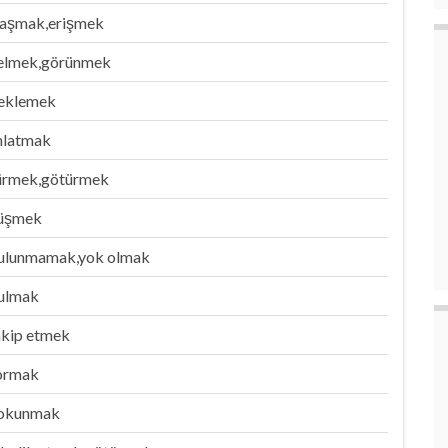
laşmak,erişmek
elmek,görünmek
eklemek
nlatmak
ürmek,götürmek
üşmek
ulunmamak,yok olmak
ulmak
akip etmek
ormak
okunmak