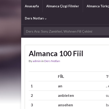
Anasayfa
Almanca Çizgi Filmler
Almanca Türkç
Ders Notları
Almanca 100 Fiil
By
admin
in
Ders Notları
FİİL
T
1
an
..
2
anbieten
s
3
ansehen
b