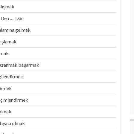
alışmak
 Den …. Dan
nlamına gelmek
aşlamak
lmak
azanmak,başarmak
lgilendirmek
ermek
içimlendirmek
almak
htiyacı olmak