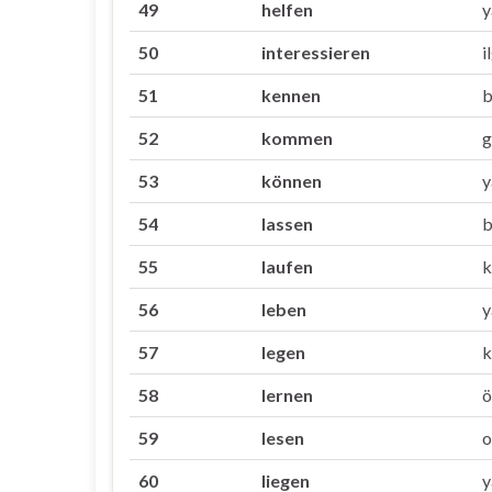
49
helfen
y
50
interessieren
i
51
kennen
b
52
kommen
g
53
können
y
54
lassen
b
55
laufen
56
leben
y
57
legen
58
lernen
ö
59
lesen
60
liegen
y