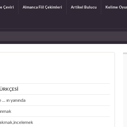
e Çeviri
Almanca Fiil Çekimleri
Artikel Bulucu
Kelime Oyu
ÜRKÇESİ
 e … ın yanında
unmak
akmak,incelemek