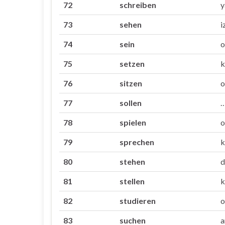
72
schreiben
y
73
sehen
i
74
sein
o
75
setzen
k
76
sitzen
o
77
sollen
…
78
spielen
o
79
sprechen
k
80
stehen
d
81
stellen
82
studieren
o
83
suchen
a