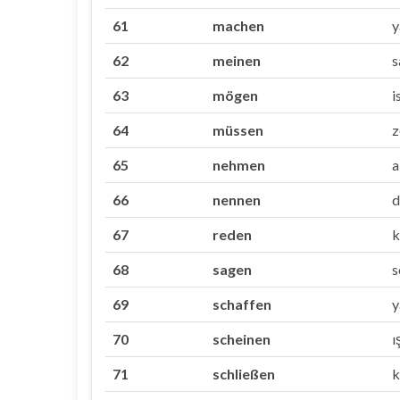
61
machen
62
meinen
s
63
mögen
i
64
müssen
z
65
nehmen
a
66
nennen
d
67
reden
k
68
sagen
s
69
schaffen
y
70
scheinen
ı
71
schließen
k