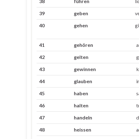
38
führen
l
39
geben
v
40
gehen
g
41
gehören
a
42
gelten
g
43
gewinnen
k
44
glauben
i
45
haben
s
46
halten
t
47
handeln
d
48
heissen
a