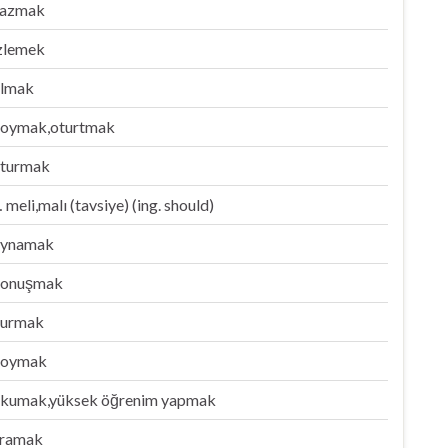
azmak
zlemek
lmak
oymak,oturtmak
turmak
 meli,malı (tavsiye) (ing. should)
ynamak
onuşmak
urmak
koymak
kumak,yüksek öğrenim yapmak
ramak