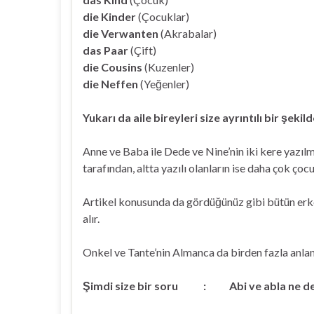
die Kinder
(Çocuklar)
die Verwanten
(Akrabalar)
das Paar
(Çift)
die Cousins
(Kuzenler)
die Neffen
(Yeğenler)
Yukarı da aile bireyleri size ayrıntılı bir şekild
Anne ve Baba ile Dede ve Nine’nin iki kere yazılm
tarafından, altta yazılı olanların ise daha çok çoc
Artikel konusunda da gördüğünüz gibi bütün er
alır.
Onkel ve Tante’nin Almanca da birden fazla anlam
Şimdi size bir soru :
Abi ve abla ne 