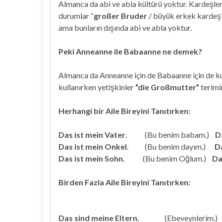
Almanca da abi ve abla kültürü yoktur. Kardeşler b
durumlar “
großer Bruder
/ büyük erkek kardeş”
ama bunların dışında abi ve abla yoktur.
Peki Anneanne ile Babaanne ne demek?
Almanca da Anneanne için de Babaanne için de ku
kullanırken yetişkinler
“die Großmutter”
terimin
Herhangi bir Aile Bireyini Tanıtırken:
Das ist mein Vater
. (Bu benim babam.)
D
Das ist mein Onkel
. (Bu benim dayım.)
Da
Das ist mein Sohn.
(Bu benim Oğlum.)
Da
Birden Fazla Aile Bireyini 
are = s
Das sind meine Eltern.
(Ebeveynlerim.)