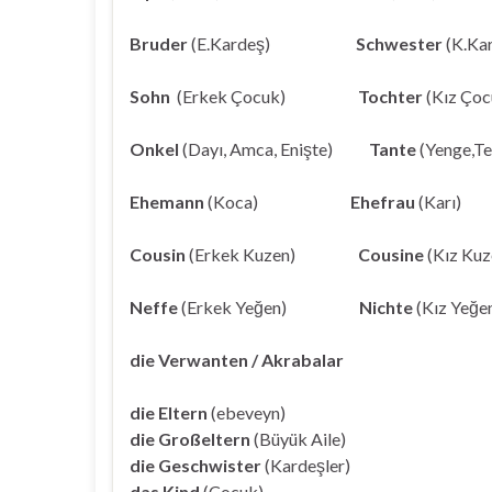
Bruder
(E.Kardeş)
Schwester
(K.Ka
Sohn
(Erkek Çocuk)
Tochter
(Kız Çoc
Onkel
(Dayı, Amca, Enişte)
Tante
(Yenge,Te
Ehemann
(Koca)
Ehefrau
(Karı)
Cousin
(Erkek Kuzen)
Cousine
(Kız Kuz
Neffe
(Erkek Yeğen)
Nichte
(Kız Yeğe
die Verwanten / Akrabalar
die Eltern
(ebeveyn)
die Großeltern
(Büyük Aile)
die Geschwister
(Kardeşler)
das Kind
(Çocuk)