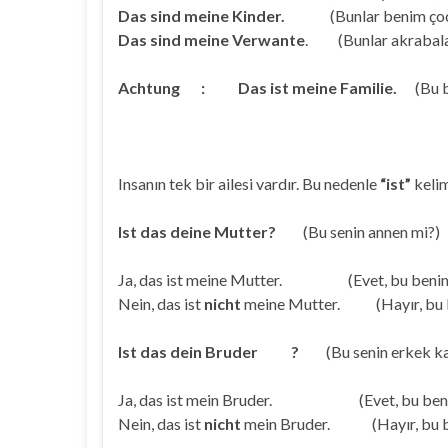
Das sind meine Kinder.
(Bunlar benim çocu
Das sind meine Verwante
. (Bunlar akrabala
Achtung :
Das ist meine Familie.
(Bu 
Insanın tek bir ailesi vardır. Bu nedenle
“ist”
kelim
Ist das deine Mutter?
(Bu senin annen mi
Ja, das ist meine Mutter. (Evet, bu benim
Nein, das ist
nicht
meine Mutter. (Hayır, bu
Ist das dein Bruder ?
(Bu senin erkek kar
Ja, das ist mein Bruder. (Evet, bu benim
Nein, das ist
nicht
mein Bruder. (Hayır, bu b