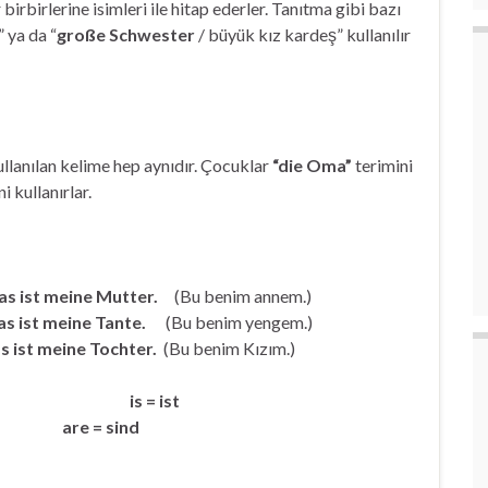
irbirlerine isimleri ile hitap ederler. Tanıtma gibi bazı
 ya da “
große Schwester
/ büyük kız kardeş” kullanılır
llanılan kelime hep aynıdır. Çocuklar
“die Oma”
terimini
i kullanırlar.
as ist meine Mutter.
(Bu benim annem.)
s ist meine Tante.
(Bu benim yengem.)
s ist meine Tochter.
(Bu benim Kızım.)
Tanıtırken:
is = ist
ind