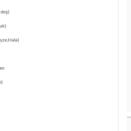
rdeş)
uk)
yze,Hala)
en
n)