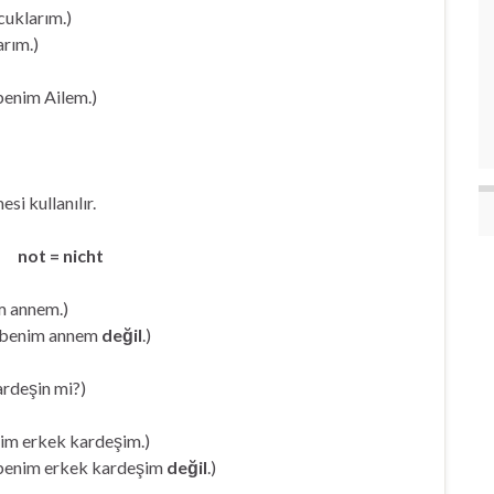
klarım.)
rım.)
benim Ailem.)
esi kullanılır.
?)
not = nicht
 annem.)
 benim annem
değil
.)
deşin mi?)
 erkek kardeşim.)
enim erkek kardeşim
değil
.)