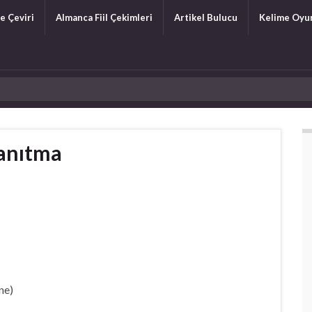
e Çeviri
Almanca Fiil Çekimleri
Artikel Bulucu
Kelime Oyu
Tanıtma
ne)