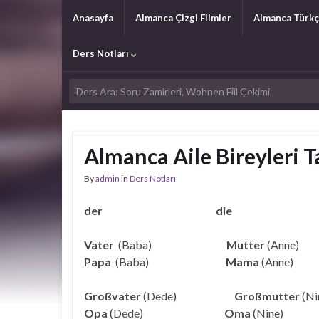
Anasayfa
Almanca Çizgi Filmler
Almanca Türkç
Ders Notları
Almanca Aile Bireyleri 
By
admin
in
Ders Notları
der
die
Vater
(Baba)
Mutter
(Anne)
Papa
(Baba)
Mama
(Anne)
Großvater
(Dede)
Großmutter
(Ni
Opa
(Dede)
Oma
(Nine)