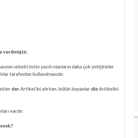
e verilmiştir.
asının sebebi üstte yazılı olanların daha çok yetişkinler
uklar tarafından kullanılmasıdır.
kekler
der
Artikel’ini alırken, bütün bayanlar
die
Artikelini
ları vardır.
demek?