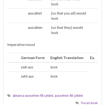
look
aussähet
(so that you all) would
Ihr
look
aussähen
(so that they) would
Sie/die
look
Imperative mood
German Form
English Translation
Ex.
sieh aus
look
Du
seht aus
look
Ihr
almanca aussehen fiil çekimi
,
aussehen fiil çekimi
Yorum bırak