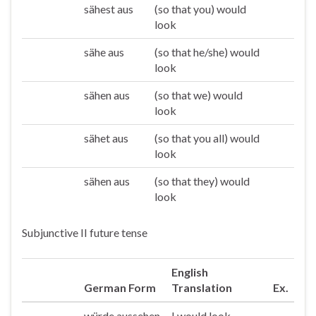
sähest aus
(so that you) would
Du
look
sähe aus
(so that he/she) would
Er/sie/es
look
sähen aus
(so that we) would
Wir
look
sähet aus
(so that you all) would
Ihr
look
sähen aus
(so that they) would
Sie/die
look
Subjunctive II future tense
English
German Form
Translation
Ex.
würde aussehen
I would look