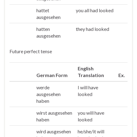
hattet
you all had looked
Ihr
ausgesehen
hatten
they had looked
Sie/die
ausgesehen
Future perfect tense
English
German Form
Translation
Ex.
werde
I will have
Ich
ausgesehen
looked
haben
wirst ausgesehen
you will have
Du
haben
looked
wird ausgesehen
he/she/it will
Er/sie/es