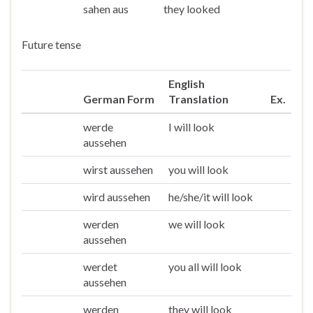
sahen aus
they looked
Sie/die
Future tense
English
German Form
Translation
Ex.
werde
I will look
Ich
aussehen
wirst aussehen
you will look
Du
wird aussehen
he/she/it will look
Er/sie/es
werden
we will look
Wir
aussehen
werdet
you all will look
Ihr
aussehen
werden
they will look
Sie/die