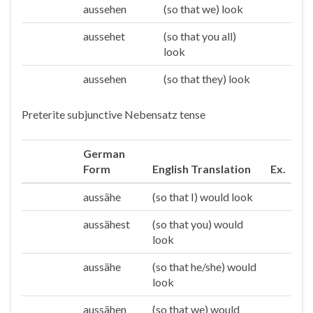
aussehen
(so that we) look
Wir
aussehet
(so that you all)
Ihr
look
aussehen
(so that they) look
Sie/die
Preterite subjunctive Nebensatz tense
German
Form
English Translation
Ex.
aussähe
(so that I) would look
Ich
aussähest
(so that you) would
Du
look
aussähe
(so that he/she) would
Er/sie/es
look
aussähen
(so that we) would
Wir