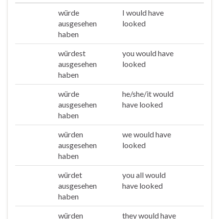
würde
I would have
Ich
ausgesehen
looked
haben
würdest
you would have
Du
ausgesehen
looked
haben
würde
he/she/it would
Er/sie/es
ausgesehen
have looked
haben
würden
we would have
Wir
ausgesehen
looked
haben
würdet
you all would
Ihr
ausgesehen
have looked
haben
würden
they would have
Sie/die