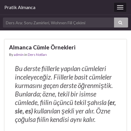
Pratik Almanca
Togg
navig
Almanca Cümle Örnekleri
By
admin
in
Ders Notları
Bu derste fiillerle yapılan cümleleri
inceleyeceğiz. Fiillerle basit cümleler
kurmasını geçen derste öğrenmiştik.
Bunlarda; özne, tekil bir isimse
cümlede, fiilin üçüncü tekil şahısla
(er,
sie, es)
kullanılan şekli yer alır. Özne
çoğulsa fiilin kendisi aynı kalır.