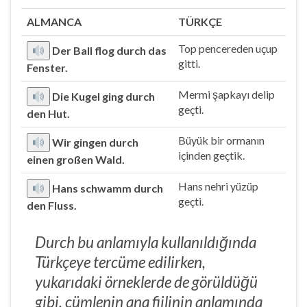
ALMANCA
TÜRKÇE
Top pencereden uçup
Der Ball flog durch das
gitti.
Fenster.
Mermi şapkayı delip
Die Kugel ging durch
geçti.
den Hut.
Büyük bir ormanın
Wir gingen durch
içinden geçtik.
einen großen Wald.
Hans nehri yüzüp
Hans schwamm durch
geçti.
den Fluss.
Durch bu anlamıyla kullanıldığında
Türkçeye tercüme edilirken,
yukarıdaki örneklerde de görüldüğü
gibi, cümlenin ana fiilinin anlamında