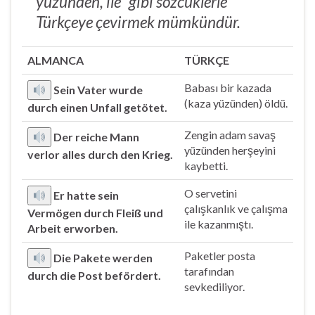
yüzünden, ile” gibi sözcüklerle
Türkçeye çevirmek mümkündür.
ALMANCA
TÜRKÇE
Babası bir kazada
Sein Vater wurde
(kaza yüzünden) öldü.
durch einen Unfall getötet.
Zengin adam savaş
Der reiche Mann
yüzünden herşeyini
verlor alles durch den Krieg.
kaybetti.
O servetini
Er hatte sein
çalışkanlık ve çalışma
Vermögen durch Fleiß und
ile kazanmıştı.
Arbeit erworben.
Paketler posta
Die Pakete werden
tarafından
durch die Post befördert.
sevkediliyor.