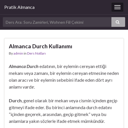
Pratik Almanca
Togg
navig
Almanca Durch Kullanımı
By
admin
in
Ders Notları
Almanca Durch
edatının, bir eylemin cereyan ettiği
mekanı veya zamanı, bir eylemin cereyan etmesine neden
olan aracı ve bir eylemin sebebini ifade eden dört ayrı
anlamı vardır.
Durch
, genel olarak bir mekan veya cismin içinden geçip
gitmeyi ifade eder. Bu birinci anlamında durch edatını
“içinden geçerek, arasından, geçip gitmek” veya bu
anlamlara yakın sözlerle ifade etmek mümkündür.