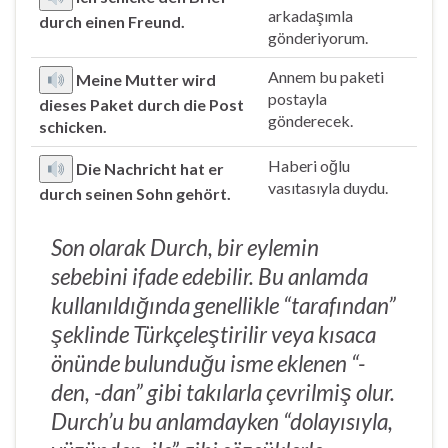
arkadaşımla
durch einen Freund.
gönderiyorum.
Annem bu paketi
Meine Mutter wird
postayla
dieses Paket durch die Post
gönderecek.
schicken.
Haberi oğlu
Die Nachricht hat er
vasıtasıyla duydu.
durch seinen Sohn gehört.
Son olarak Durch, bir eylemin
sebebini ifade edebilir. Bu anlamda
kullanıldığında genellikle “tarafından”
şeklinde Türkçeleştirilir veya kısaca
önünde bulunduğu isme eklenen “-
den, -dan” gibi takılarla çevrilmiş olur.
Durch’u bu anlamdayken “dolayısıyla,