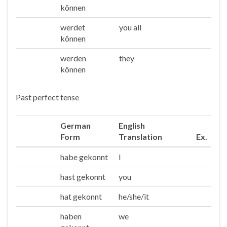
können
werdet
you all
Ihr
können
werden
they
Sie/die
können
Past perfect tense
German
English
Form
Translation
Ex.
habe gekonnt
I
Ich
hast gekonnt
you
Du
hat gekonnt
he/she/it
Er/sie/es
haben
we
Wir