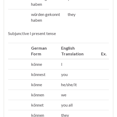
haben
würden gekonnt
they
Sie/die
haben
Subjunctive I present tense
German
English
Form
Translation
Ex.
könne
I
Ich
könnest
you
Du
könne
he/she/it
Er/sie/es
können
we
Wir
könnet
you all
Ihr
können
they
Sie/die