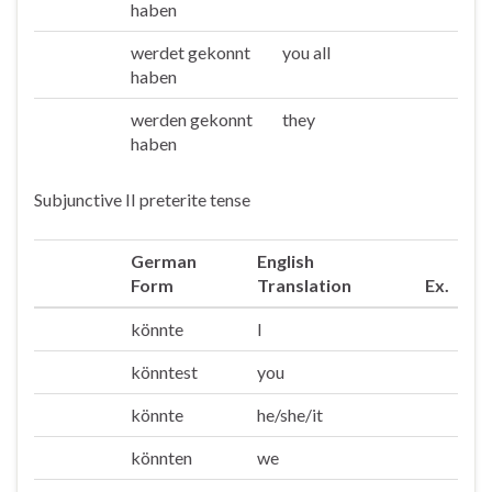
haben
werdet gekonnt
you all
Ihr
haben
werden gekonnt
they
Sie/die
haben
Subjunctive II preterite tense
German
English
Form
Translation
Ex.
könnte
I
Ich
könntest
you
Du
könnte
he/she/it
Er/sie/es
könnten
we
Wir