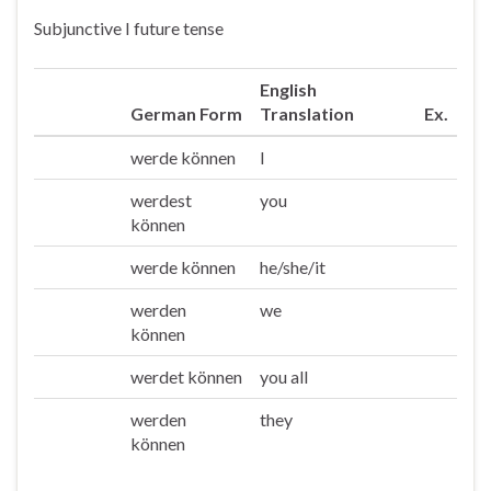
Subjunctive I future tense
English
German Form
Translation
Ex.
werde können
I
Ich
werdest
you
Du
können
werde können
he/she/it
Er/sie/es
werden
we
Wir
können
werdet können
you all
Ihr
werden
they
Sie/die
können