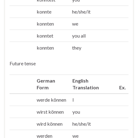
Du
konnte
he/she/it
Er/sie/es
konnten
we
Wir
konntet
you all
Ihr
konnten
they
Sie/die
Future tense
German
English
Form
Translation
Ex.
werde können
I
Ich
wirst können
you
Du
wird können
he/she/it
Er/sie/es
werden
we
Wir