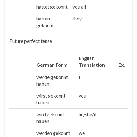
hattet gekonnt
you all
Ihr
hatten
they
Sie/die
gekonnt
Future perfect tense
English
German Form
Translation
Ex.
werde gekonnt
I
Ich
haben
wirst gekonnt
you
Du
haben
wird gekonnt
he/she/it
Er/sie/es
haben
werden gekonnt
we
Wir