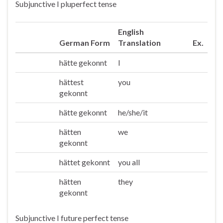
Subjunctive I pluperfect tense
English
German Form
Translation
Ex.
hätte gekonnt
I
Ich
hättest
you
Du
gekonnt
hätte gekonnt
he/she/it
Er/sie/es
hätten
we
Wir
gekonnt
hättet gekonnt
you all
Ihr
hätten
they
Sie/die
gekonnt
Subjunctive I future perfect tense