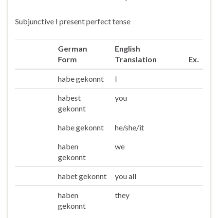
Subjunctive I present perfect tense
German
English
Form
Translation
Ex.
habe gekonnt
I
Ich
habest
you
Du
gekonnt
habe gekonnt
he/she/it
Er/sie/es
haben
we
Wir
gekonnt
habet gekonnt
you all
Ihr
haben
they
Sie/die
gekonnt