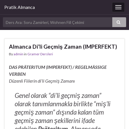
Pratik Almanca
Togg
navig
Almanca Di’li Geçmiş Zaman (IMPERFEKT)
By
admin
in
Gramer Dersleri
DAS PRÄTERITUM (IMPERFEKT) / REGELMÄSSIGE
VERBEN
Düzenli Fiilerin di’li Geçmiş Zamanı
Genel olarak “di’li geçmiş zaman”
olarak tanımlanmakla birlikte “miş’li
geçmiş zaman” dışında kalan tüm
geçmiş zaman şekillerini ifade
edebilen
Präteritum
, Almancada