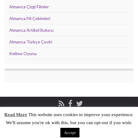
Almanca Çizgi Filmler
Almanca Fiil Çekimleri
Almanca Artikel Bulucu
Almanca Türkçe Çeviri
Kelime Oyunu
Read More
This website uses cookies to improve your experience.
Privacy & Cookies Policy
İletişim
We'll assume you're ok with this, but you can opt-out if you wish.
© 2026 Pratik Almanca.
Accept
Made with
by
Graphene Themes
.