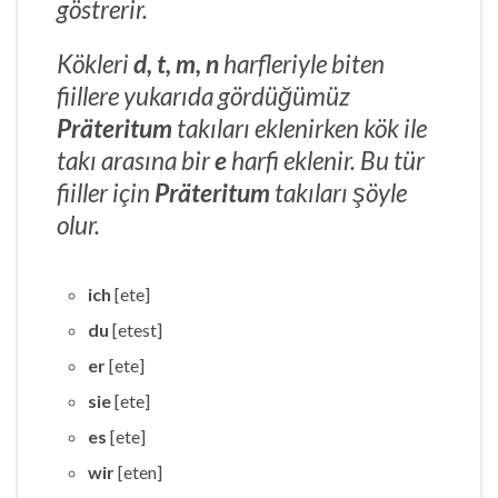
göstrerir.
Kökleri
d, t, m, n
harfleriyle biten
fiillere yukarıda gördüğümüz
Präteritum
takıları eklenirken kök ile
takı arasına bir
e
harfi eklenir. Bu tür
fiiller için
Präteritum
takıları şöyle
olur.
ich
[ete]
du
[etest]
er
[ete]
sie
[ete]
es
[ete]
wir
[eten]