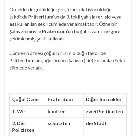
Örneklerde görüldüğü gibi, özne tekil isim olduğu
takdirde
Präteritum
‘un da 3. tekil şahısla (
er, sie
veya
es
) kullanılan şekli cümlede yer almaktadır. Özne bir
şahıs zamiriyse
Präteritum
‘un bu şahıs zamirine göre
çekimlenmiş şekli kullanılır.
Cümlenin öznesi çoğul bir isim olduğu takdirde
Präteritum
‘un çoğul üçüncü şahısla (
sie
) kullanılan şekli
cümlede yer alır.
Çoğul Özne
Präteritum
Diğer Sözcükler
1. Wir
kauften
zwei Postkarten
2. Die
schützten
die Stadt.
Polizisten