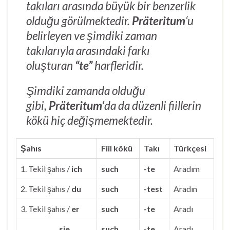
takıları arasında büyük bir benzerlik
olduğu görülmektedir.
Präteritum
‘u
belirleyen ve şimdiki zaman
takılarıyla arasındaki farkı
oluşturan
“te”
harfleridir.
Şimdiki zamanda olduğu
gibi,
Präteritum
‘
da da düzenli fiillerin
kökü hiç değişmemektedir.
Şahıs
Fiil kökü
Takı
Türkçesi
1. Tekil şahıs /
ich
such
-te
Aradım
2. Tekil şahıs /
du
such
-test
Aradın
3. Tekil şahıs /
er
such
-te
Aradı
sie
such
-te
Aradı