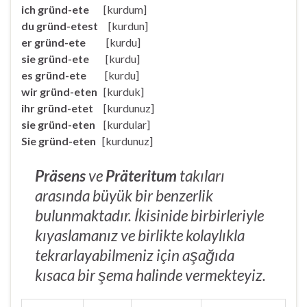
ich gründ-ete
[kurdum]
du gründ-etest
[kurdun]
er gründ-ete
[kurdu]
sie gründ-ete
[kurdu]
es gründ-ete
[kurdu]
wir gründ-eten
[kurduk]
ihr gründ-etet
[kurdunuz]
sie gründ-eten
[kurdular]
Sie gründ-eten
[kurdunuz]
Präsens
ve
Präteritum
takıları
arasında büyük bir benzerlik
bulunmaktadır. İkisinide birbirleriyle
kıyaslamanız ve birlikte kolaylıkla
tekrarlayabilmeniz için aşağıda
kısaca bir şema halinde vermekteyiz.