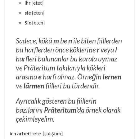
ihr
[etet]
sie
[eten]
Sie
[eten]
Sadece, kökü
m
be
n
ile biten fiillerden
bu harflerden önce köklerine
r
veya
l
harfleri bulunanlar bu kurala uymaz
ve Präteritum takılarıyla kökleri
arasına
e
harfi almaz. Örneğin
lernen
ve
lärmen
fiilleri bu türdendir.
Ayrıcalık gösteren bu fiillerin
bazılarını
Präteritum
‘da örnek olarak
çekimleyelim.
ich arbeit-ete
[çalıştım]