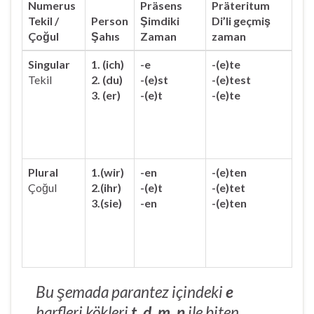
Numerus
Präsens
Präteritum
Tekil /
Person
Şimdiki
Di’li geçmiş
Çoğul
Şahıs
Zaman
zaman
Singular
1. (ich)
-e
-(e)te
Tekil
2. (du)
-(e)st
-(e)test
3. (er)
-(e)t
-(e)te
Plural
1.(wir)
-en
-(e)ten
Çoğul
2.(ihr)
-(e)t
-(e)tet
3.(sie)
-en
-(e)ten
Bu şemada parantez içindeki
e
harfleri kökleri
t, d, m, n
ile biten