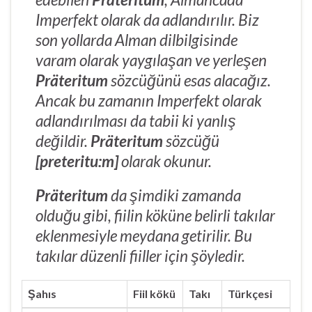
Imperfekt olarak da adlandırılır. Biz
son yollarda Alman dilbilgisinde
varam olarak yaygılaşan ve yerleşen
Präteritum
sözcüğünü esas alacağız.
Ancak bu zamanın Imperfekt olarak
adlandırılması da tabii ki yanlış
değildir.
Präteritum
sözcüğü
[preteritu:m]
olarak okunur.
Präteritum
da şimdiki zamanda
olduğu gibi, fiilin köküne belirli takılar
eklenmesiyle meydana getirilir. Bu
takılar düzenli fiiller için şöyledir.
Şahıs
Fiil kökü
Takı
Türkçesi