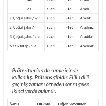
es
such
-te
Aradı
1. Çoğul şahıs /
wir
such
-ten
Aradık
2. Çoğul şahıs /
ihr
such
-tet
Aradınız
3. Çoğul şahıs /
sie
such
-ten
Aradılar
Nazik hitap /
Sie
such
-ten
Aradınız
Präteritum’
un da
cümle içinde
kullanılışı
Präsens
gibidir. Fiilin di’li
geçmiş zamanı özneden sonra gelen
ikinci yerde bulunur.
Şahıs
Fiil kökü
Diğer Sözcükler