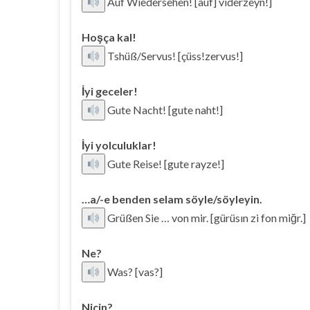
Auf Wiedersehen! [auf] viderzeyn!]
Hoşça kal!
Tshüß/Servus! [çüss!zervus!]
İyi geceler!
Gute Nacht! [gute naht!]
İyi yolculuklar!
Gute Reise! [gute rayze!]
…a/-e benden selam söyle/söyleyin.
Grüßen Sie … von mir. [gürüsın zi fon miğr.]
Ne?
Was? [vas?]
Niçin?