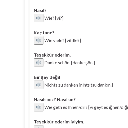
Nasıl?
Wie? [vi?]
Kaç tane?
Wie viele? [vifille?]
Teşekkür ederim.
Danke schön. [danke şön.]
Bir şey değil
Nichts zu danken [nihts tsu dankın.]
Nasılsınız? Nasılsın?
Wie geth es Ihnen/dir? [vi geyt es iğnen/diğ
Teşekkür ederim iyiyim.