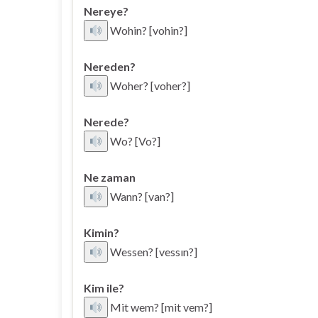
Nereye?
Wohin? [vohin?]
Nereden?
Woher? [voher?]
Nerede?
Wo? [Vo?]
Ne zaman
Wann? [van?]
Kimin?
Wessen? [vessın?]
Kim ile?
Mit wem? [mit vem?]