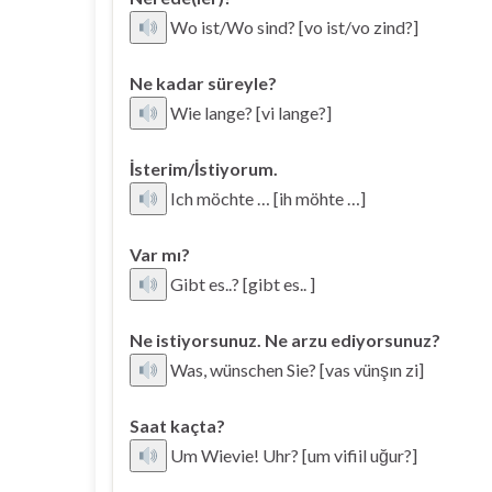
Wo ist/Wo sind? [vo ist/vo zind?]
Ne kadar süreyle?
Wie lange? [vi lange?]
İsterim/İstiyorum.
Ich möchte … [ih möhte …]
Var mı?
Gibt es..? [gibt es.. ]
Ne istiyorsunuz. Ne arzu ediyorsunuz?
Was, wünschen Sie? [vas vünşın zi]
Saat kaçta?
Um Wievie! Uhr? [um vifiil uğur?]