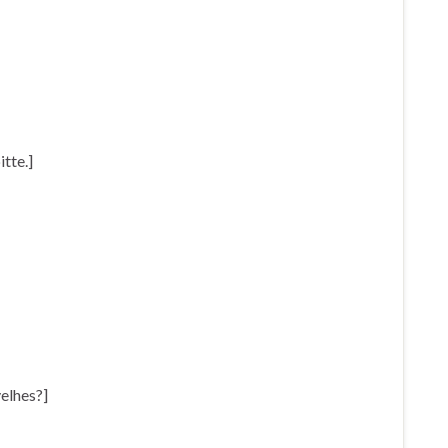
itte.]
elhes?]