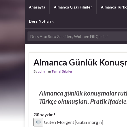
Anasayfa
Almanca Çizgi Filmler
Almanca Türkç
Ders Notları
Almanca Günlük Konuş
By
admin
in
Temel Bilgiler
Almanca günlük konuşmalar ruti
Türkçe okunuşları. Pratik ifadele
Günaydın!
Guten Morgen! [Gutın morgın]