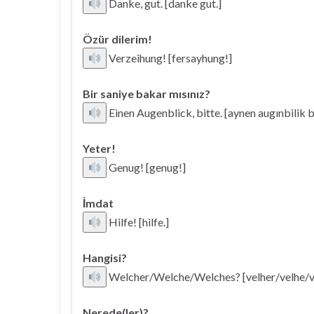
Danke, gut. [danke gut.]
Özür dilerim!
Verzeihung! [fersayhung!]
Bir saniye bakar mısınız?
Einen Augenblick, bitte. [aynen augınbilik b
Yeter!
Genug! [genug!]
İmdat
Hilfe! [hilfe.]
Hangisi?
Welcher/Welche/Welches? [velher/velhe/v
Nerede(ler)?