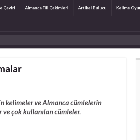
e Çeviri
Almanca Fiil Çekimleri
Artikel Bulucu
Kelime Oyu
malar
n kelimeler ve Almanca cümlelerin
r ve çok kullanılan cümleler.