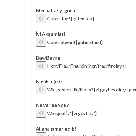
Merhaba/İyi günler
Guten Tag! [guten tak]
İyi Akşamlar!
Guten abend! [gutın abınd]
Bay/Bayan
Herr/Frau/Fraulein [her/frau/fırolayn]
Nasılsın(ız)?
Wie geht es dir/Ihnen? [vi geyt es diğr/iğne
Ne var ne yok?
Wie geht’s? [vi geyt es?]
Allaha ısmarladık!