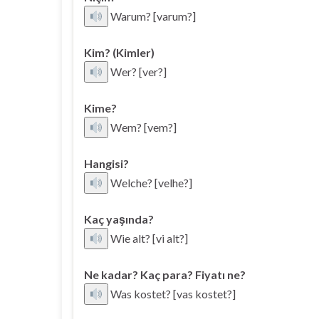
Warum? [varum?]
Kim? (Kimler)
Wer? [ver?]
Kime?
Wem? [vem?]
Hangisi?
Welche? [velhe?]
Kaç yaşında?
Wie alt? [vi alt?]
Ne kadar? Kaç para? Fiyatı ne?
Was kostet? [vas kostet?]