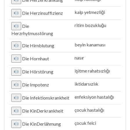
kalp yetmezliği
Die Herzinsuffizienz
ritim bozukluğu
Die
Herzrhytmusstörung
beyin kanaması
Die Hirnblutung
nasır
Die Hornhaut
işitme rahatsızlığı
Die Hörstörung
iktidarsızlık
Die Impotenz
enfeksiyon hastalığı
Die Infektionskrankheit
çocuk hastalığı
Die KinDerkrankheit
çocuk felci
Die KinDerlähmung