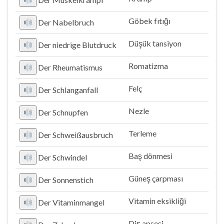
Göbek fıtığı
Der Nabelbruch
Düşük tansiyon
Der niedrige Blutdruck
Romatizma
Der Rheumatismus
Felç
Der Schlanganfall
Nezle
Der Schnupfen
Terleme
Der Schweißausbruch
Baş dönmesi
Der Schwindel
Güneş çarpması
Der Sonnenstich
Vitamin eksikliği
Der Vitaminmangel
Diş apsesi