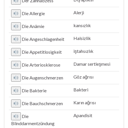
Der Zahnabzess
Alerji
Die Allergie
kansızlık
Die Anämie
Halsizlik
Die Angeschlagenheit
iştahsızlık
Die Appetitlosigkeit
Damar sertleşmesi
Die Arteriosklerose
Göz ağrısı
Die Augenschmerzen
Bakteri
Die Bakterie
Karın ağrısı
Die Bauchschmerzen
Apandisit
Die
Blinddarmentzündung