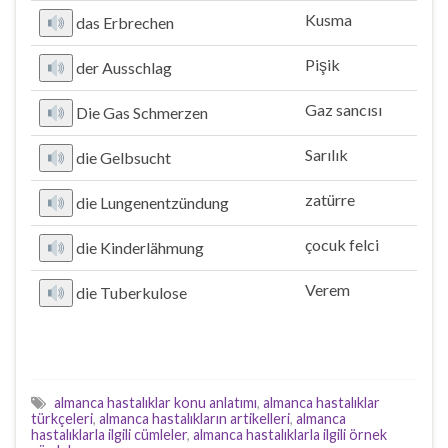
Kusma
das Erbrechen
Pişik
der Ausschlag
Gaz sancısı
Die Gas Schmerzen
Sarılık
die Gelbsucht
zatürre
die Lungenentzündung
çocuk felci
die Kinderlähmung
Verem
die Tuberkulose
almanca hastalıklar konu anlatımı
,
almanca hastalıklar
türkçeleri
,
almanca hastalıkların artikelleri
,
almanca
hastalıklarla ilgili cümleler
,
almanca hastalıklarla ilgili örnek