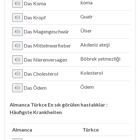
koma
Das Koma
Guatr
Das Kropf
Ülser
Das Magengeschwür
Akdeniz ateşi
Das Mittelmeerfieber
Böbrek yetmezliği
Das Nierenversagen
Kolesterol
Das Cholesterol
Ödem
Das Ödem
Almanca Türkce En sık görülen hastalıklar :
Häufigste Krankheiten
Almanca
Türkce