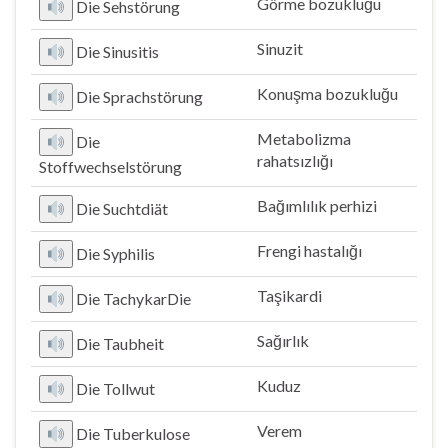
Görme bozukluğu
Die Sehstörung
Sinuzit
Die Sinusitis
Konuşma bozukluğu
Die Sprachstörung
Metabolizma
Die
rahatsızlığı
Stoffwechselstörung
Bağımlılık perhizi
Die Suchtdiät
Frengi hastalığı
Die Syphilis
Taşikardi
Die TachykarDie
Sağırlık
Die Taubheit
Kuduz
Die Tollwut
Verem
Die Tuberkulose