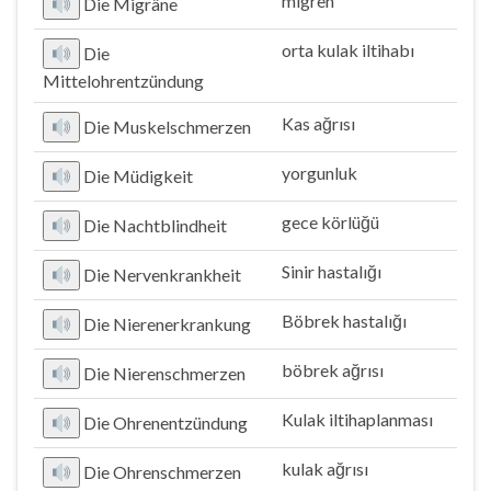
migren
Die Migräne
orta kulak iltihabı
Die
Mittelohrentzündung
Kas ağrısı
Die Muskelschmerzen
yorgunluk
Die Müdigkeit
gece körlüğü
Die Nachtblindheit
Sinir hastalığı
Die Nervenkrankheit
Böbrek hastalığı
Die Nierenerkrankung
böbrek ağrısı
Die Nierenschmerzen
Kulak iltihaplanması
Die Ohrenentzündung
kulak ağrısı
Die Ohrenschmerzen