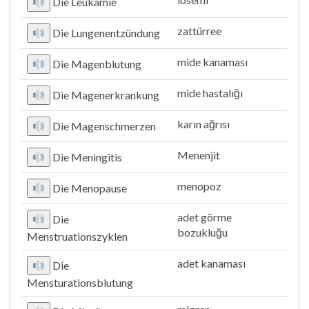
Die Leukämie
zattürree
Die Lungenentzündung
mide kanaması
Die Magenblutung
mide hastalığı
Die Magenerkrankung
karın ağrısı
Die Magenschmerzen
Menenjit
Die Meningitis
menopoz
Die Menopause
adet görme
Die
bozukluğu
Menstruationszyklen
adet kanaması
Die
Mensturationsblutung