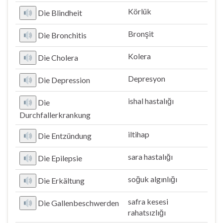
Körlük
Die Blindheit
Bronşit
Die Bronchitis
Kolera
Die Cholera
Depresyon
Die Depression
ishal hastalığı
Die
Durchfallerkrankung
iltihap
Die Entzündung
sara hastalığı
Die Epilepsie
soğuk algınlığı
Die Erkältung
safra kesesi
Die Gallenbeschwerden
rahatsızlığı