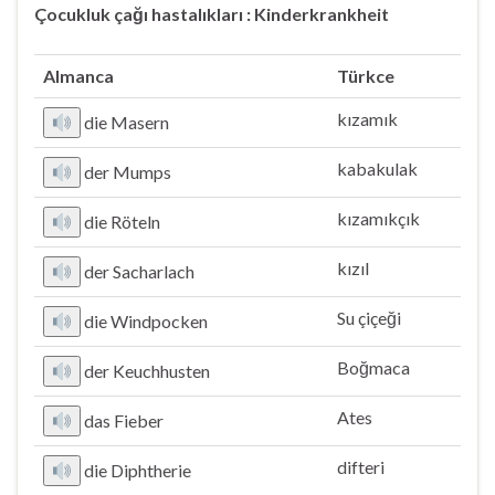
Çocukluk çağı hastalıkları : Kinderkrankheit
Almanca
Türkce
kızamık
die Masern
kabakulak
der Mumps
kızamıkçık
die Röteln
kızıl
der Sacharlach
Su çiçeği
die Windpocken
Boğmaca
der Keuchhusten
Ates
das Fieber
difteri
die Diphtherie