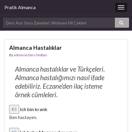
Pratik Almanca
Togg
navig
Almanca Hastalıklar
By
admin
in
Ders Notları
Almanca hastalıklar ve Türkçeleri.
Almanca hastalığımızı nasıl ifade
edebiliriz. Eczane’den ilaç isteme
örnek cümleleri.
Ich bin krank
Ben hastayım.