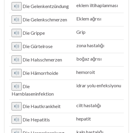
eklem iltihaplanması
Die Gelenkentzündung
Eklem ağrısı
Die Gelenkschmerzen
Grip
Die Grippe
zona hastalığı
Die Gürtelrose
boğaz ağrısı
Die Halsschmerzen
hemoroit
Die Hämorrhoide
idrar yolu enfeksiyonu
Die
Harnblaseninfektion
cilt hastalığı
Die Hautkrankheit
hepatit
Die Hepatitis
kalp hastalığı
Die Herzerkrankung