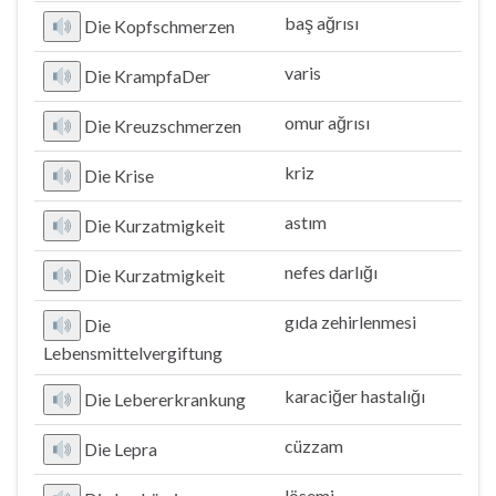
baş ağrısı
Die Kopfschmerzen
varis
Die KrampfaDer
omur ağrısı
Die Kreuzschmerzen
kriz
Die Krise
astım
Die Kurzatmigkeit
nefes darlığı
Die Kurzatmigkeit
gıda zehirlenmesi
Die
Lebensmittelvergiftung
karaciğer hastalığı
Die Lebererkrankung
cüzzam
Die Lepra
lösemi