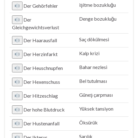
işitme bozukluğu
Der Gehörfehler
Denge bozukluğu
Der
Gleichgewichtsverlust
Saç dökülmesi
Der Haarausfall
Kalp krizi
Der Herzinfarkt
Bahar nezlesi
Der Heuschnupfen
Bel tutulması
Der Hexenschuss
Güneş çarpması
Der Hitzeschlag
Yüksek tansiyon
Der hohe Blutdruck
Öksürük
Der Hustenanfall
Sarılık
Der Ikterus