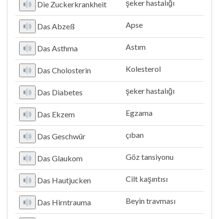
şeker hastalığı
Die Zuckerkrankheit
Apse
Das Abzeß
Astım
Das Asthma
Kolesterol
Das Cholosterin
şeker hastalığı
Das Diabetes
Egzama
Das Ekzem
çıban
Das Geschwür
Göz tansiyonu
Das Glaukom
Cilt kaşıntısı
Das Hautjucken
Beyin travması
Das Hirntrauma