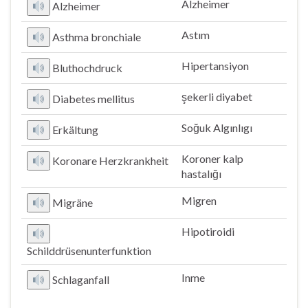
Alzheimer
Alzheimer
Astım
Asthma bronchiale
Hipertansiyon
Bluthochdruck
şekerli diyabet
Diabetes mellitus
Soğuk Algınlıgı
Erkältung
Koroner kalp
Koronare Herzkrankheit
hastalığı
Migren
Migräne
Hipotiroidi
Schilddrüsenunterfunktion
Inme
Schlaganfall