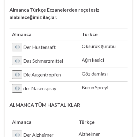
Almanca Türkçe Eczanelerden reçetesiz
alabileceğimiz ilaçlar.
Almanca
Türkce
Öksürük şurubu
Der Hustensaft
Ağrı kesici
Das Schmerzmittel
Göz damlası
Die Augentropfen
Burun Spreyi
der Nasenspray
ALMANCA TÜM HASTALIKLAR
Almanca
Türkçe
Alzheimer
Der Alzheimer