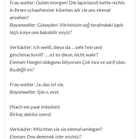
Frau walter: Guten morgen! Die lapislazuli kette rechts
in ihrem schaufenster könnten wir sie uns einmal
ansehen?
Bayanwalter: Günaydın! Vitrininizin sağ tarafındaki lapis
taşlı kolye ona bakabilir miyiz?
Verkäufer: Ich weiß, diese da …sehr fein und
geschmackvoll? ….ıst es diese, nicht wahr?
Eleman: Hangisi oldugunu biliyorum.Çok ince ve zarif olan.
Bu,değil mi?
Frau walter: Ja, das ist sie.
Bayanwalter: İşte o, evet.
(Nach ein paar minuten)
Birkaç dakika sonra)
Verkäufer: Möchten sie sie einmal umlegen?
Eleman: Onu denemek ister misiniz?