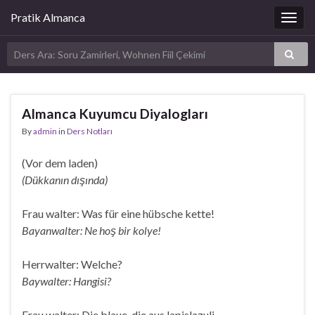
Pratik Almanca
Togg
navig
Almanca Kuyumcu Diyalogları
By
admin
in
Ders Notları
(Vor dem laden)
(Dükkanın dışında)
Frau walter: Was für eine hübsche kette!
Bayanwalter: Ne hoş bir kolye!
Herrwalter: Welche?
Baywalter: Hangisi?
Frau walter: Die blaue, die aus lapislazuli.