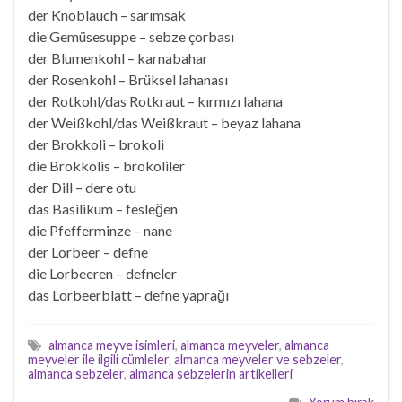
der Knoblauch – sarımsak
die Gemüsesuppe – sebze çorbası
der Blumenkohl – karnabahar
der Rosenkohl – Brüksel lahanası
der Rotkohl/das Rotkraut – kırmızı lahana
der Weißkohl/das Weißkraut – beyaz lahana
der Brokkoli – brokoli
die Brokkolis – brokoliler
der Dill – dere otu
das Basilikum – fesleğen
die Pfefferminze – nane
der Lorbeer – defne
die Lorbeeren – defneler
das Lorbeerblatt – defne yaprağı
almanca meyve isimleri
,
almanca meyveler
,
almanca
meyveler ile ilgili cümleler
,
almanca meyveler ve sebzeler
,
almanca sebzeler
,
almanca sebzelerin artikelleri
Yorum bırak