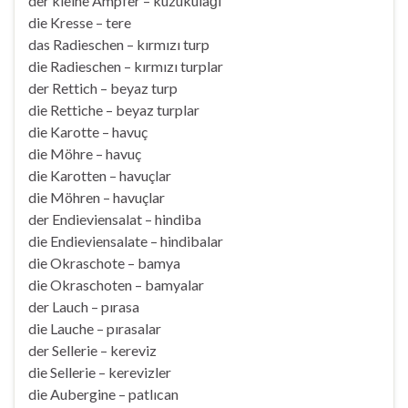
der kleine Ampfer – kuzukulağı
die Kresse – tere
das Radieschen – kırmızı turp
die Radieschen – kırmızı turplar
der Rettich – beyaz turp
die Rettiche – beyaz turplar
die Karotte – havuç
die Möhre – havuç
die Karotten – havuçlar
die Möhren – havuçlar
der Endieviensalat – hindiba
die Endieviensalate – hindibalar
die Okraschote – bamya
die Okraschoten – bamyalar
der Lauch – pırasa
die Lauche – pırasalar
der Sellerie – kereviz
die Sellerie – kerevizler
die Aubergine – patlıcan