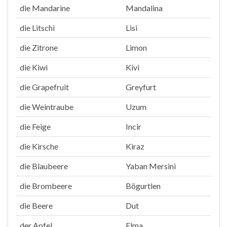
die Mandarine
Mandalina
die Litschi
Lisi
die Zitrone
Limon
die Kiwi
Kivi
die Grapefruit
Greyfurt
die Weintraube
Uzum
die Feige
Incir
die Kirsche
Kiraz
die Blaubeere
Yaban Mersini
die Brombeere
Bögurtlen
die Beere
Dut
der Apfel
Elma