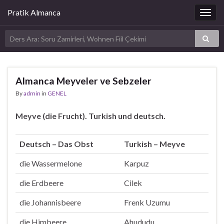
Pratik Almanca
Togg
navig
Almanca Meyveler ve Sebzeler
By
admin
in
GENEL
Meyve (die Frucht). Turkish und deutsch.
Deutsch – Das Obst
Turkish – Meyve
die Wassermelone
Karpuz
die Erdbeere
Cilek
die Johannisbeere
Frenk Uzumu
die Himbeere
Ahududu