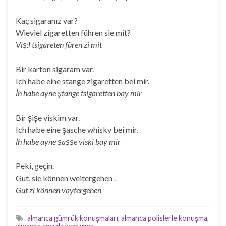
Kaç sigaranız var?
Wieviel zigaretten führen sie mit?
Viş:l tsigareten füren zi mit
Bir karton sigaram var.
Ich habe eine stange zigaretten bei mir.
İh habe ayne ştange tsigaretten bay mir
Bir şişe viskim var.
Ich habe eine şasche whisky bei mir.
İh habe ayne şaşşe viski bay mir
Peki, geçin.
Gut, sie können weitergehen .
Gut zi können vaytergehen
almanca gümrük konuşmaları
,
almanca polislerle konuşma
,