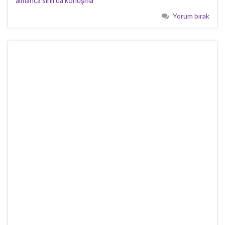
almanca sınırda konuşma
Yorum bırak