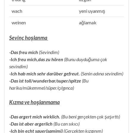
wach
yeni uyanmış
weinen
ağlamak
Sevinç hoşlanma
-Das freu mich
(Sevindim)
-Ich freu mich,das zu hören
(Bunu duyduğuma çok
sevindim)
-Ich hab mich sehr darüber gefreut.
(Senin adına sevindim)
-Das ist toll/wunderbar/super/spitze
(Bu
harika/mükemmel/süper/çılgınca)
Kızma ve hoşlanmama
-Das argert mich wirklich.
(Bu beni gerçekten çok şaşırttı)
-Das ist aber argerlich
(Bu can sıkıcı)
-Ich bin echt sauer(samimi)
(Gerçekten kızgınım)