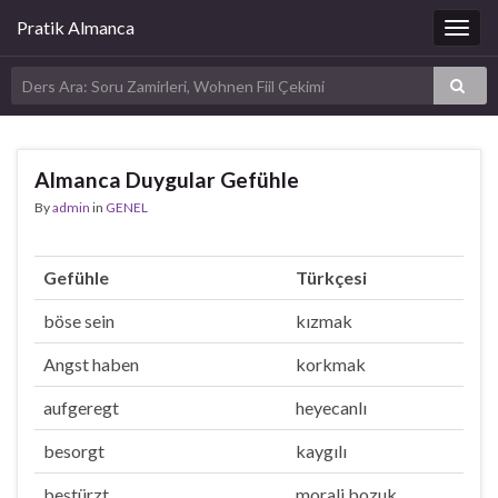
Pratik Almanca
Togg
navig
Almanca Duygular Gefühle
By
admin
in
GENEL
Gefühle
Türkçesi
böse sein
kızmak
Angst haben
korkmak
aufgeregt
heyecanlı
besorgt
kaygılı
bestürzt
morali bozuk