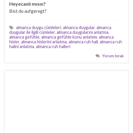
Heyecanlı mısın?
Bist du aufgeregt?
almanca duygu cümleleri
,
almanca duygular
,
almanca
duygular ile ilgili cümleler
,
almanca duygularını anlatma
,
almanca gefühle
,
almanca gefühle konu anlatımı
,
almanca
hisler
,
almanca hislerini anlatma
,
almanca ruh hali
,
almanca ruh
halini anlatma
,
almanca ruh halleri
Yorum bırak