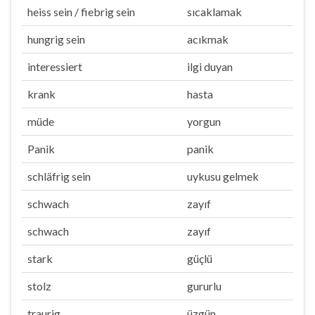
heiss sein / fiebrig sein
sıcaklamak
hungrig sein
acıkmak
interessiert
ilgi duyan
krank
hasta
müde
yorgun
Panik
panik
schläfrig sein
uykusu gelmek
schwach
zayıf
schwach
zayıf
stark
güçlü
stolz
gururlu
traurig
üzgün