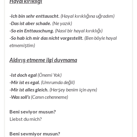
Hayal kırıklığı
-Ich bin sehr enttauscht.
(Hayal kırıklığına uğradım)
-Das ist aber schade.
(Ne yazık)
-So ein Enttauschung.
(Nasıl bir hayal kırıklığı)
-So hab ich mir das nicht vorgestellt.
(Ben böyle hayal
etmemiştim)
Aldırış etmeme ilgi duymama
-Ist doch egal
(Önemi Yok)
-Mir ist es egal.
(Umrumda değil)
-Mir ist alles gleich.
(Herşey benim için aynı)
-Was soll’s
(Canın cehenneme)
Beni seviyor musun?
Liebst du mich?
Beni sevmiyor musun?