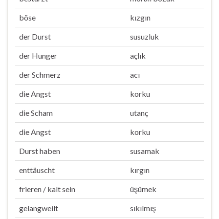
böse
kızgın
der Durst
susuzluk
der Hunger
açlık
der Schmerz
acı
die Angst
korku
die Scham
utanç
die Angst
korku
Durst haben
susamak
enttäuscht
kırgın
frieren / kalt sein
üşümek
gelangweilt
sıkılmış