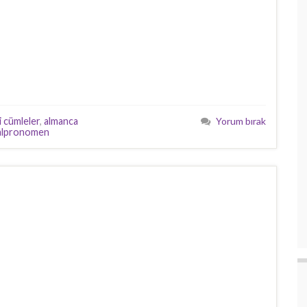
li cümleler
,
almanca
Yorum bırak
alpronomen