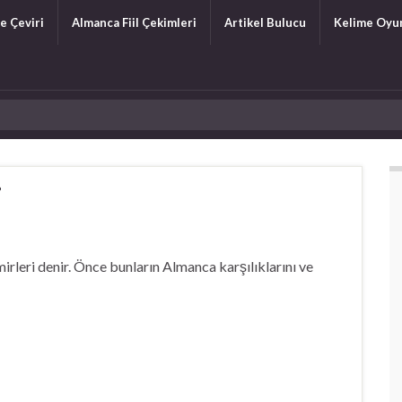
e Çeviri
Almanca Fiil Çekimleri
Artikel Bulucu
Kelime Oyu
i
amirleri denir. Önce bunların Almanca karşılıklarını ve