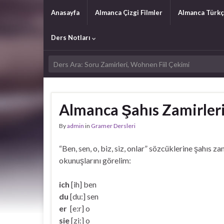
Anasayfa
Almanca Çizgi Filmler
Almanca Türkç
Ders Notları
Almanca Şahıs Zamirler
By
admin
in
Gramer Dersleri
“Ben, sen, o, biz, siz, onlar” sözcüklerine şahıs z
okunuşlarını görelim:
ich
[ih] ben
du
[du:] sen
er
[e:r] o
sie
[zi:] o