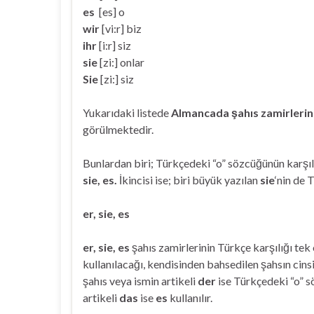
es
[es] o
wir
[vi:r] biz
ihr
[i:r] siz
sie
[zi:] onlar
Sie
[zi:] siz
Yukarıdaki listede
Almancada şahıs zamirlerin
görülmektedir.
Bunlardan biri; Türkçedeki “o” sözcüğünün karşı
sie, es.
İkincisi ise; biri büyük yazılan
sie
‘nin de 
er, sie, es
er, sie, es
şahıs zamirlerinin Türkçe karşılığı tek
kullanılacağı, kendisinden bahsedilen şahsın cinsiy
şahıs veya ismin artikeli
der
ise Türkçedeki “o” s
artikeli
das
ise
es
kullanılır.