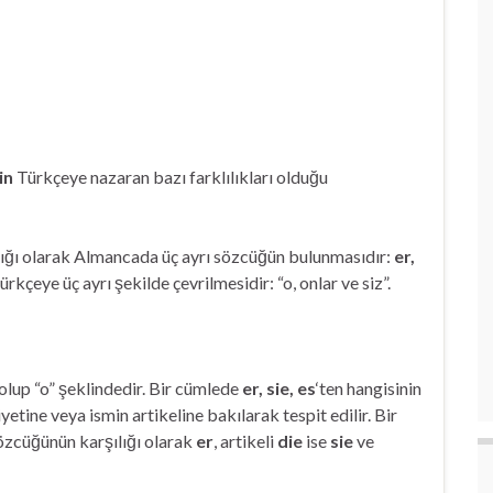
in
Türkçeye nazaran bazı farklılıkları olduğu
lığı olarak Almancada üç ayrı sözcüğün bulunmasıdır:
er,
Türkçeye üç ayrı şekilde çevrilmesidir: “o, onlar ve siz”.
 olup “o” şeklindedir. Bir cümlede
er, sie, es
‘ten hangisinin
etine veya ismin artikeline bakılarak tespit edilir. Bir
özcüğünün karşılığı olarak
er
, artikeli
die
ise
sie
ve