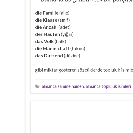
die Familie
(aile)
die Klasse
(sınıf)
die Anzahl
(adet)
der Haufen
(yığın)
das Volk
(halk)
die Mannschaft
(takım)
das Dutzend
(düzine)
gibi miktar gösteren sözcüklerde topluluk isimler
almanca sammelnamen
,
almanca topluluk isimleri