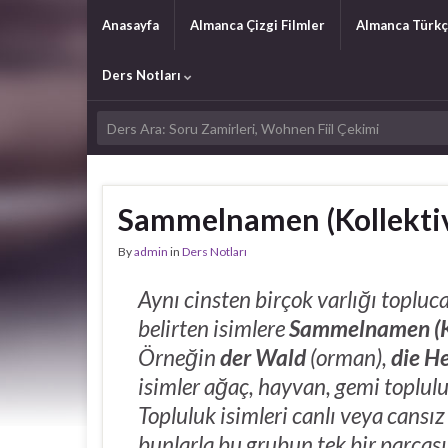
Anasayfa
Almanca Çizgi Filmler
Almanca Türkç
Ders Notları
Sammelnamen (Kollektiva
By
admin
in
Ders Notları
Aynı cinsten birçok varlığı topluc
belirten isimlere
Sammelnamen (K
Örneğin
der Wald
(orman),
die H
isimler ağaç, hayvan, gemi topluluk
Topluluk isimleri canlı veya cansız 
bunlarla bu grubun tek bir parças