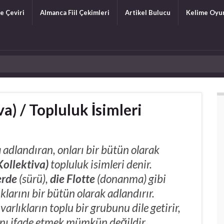
e Çeviri
Almanca Fiil Çekimleri
Artikel Bulucu
Kelime Oyu
) / Topluluk İsimleri
a adlandıran, onları bir bütün olarak
ollektiva)
topluluk isimleri denir.
erde
(sürü),
die Flotte
(donanma) gibi
larını bir bütün olarak adlandırır.
varlıkların toplu bir grubunu dile getirir,
ını ifade etmek mümkün değildir.