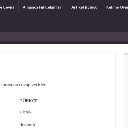
e Çeviri
Almanca Fiil Çekimleri
Artikel Bulucu
Kelime Oyu
 sorusuna cevap verirler.
TÜRKÇE
sık sık
devamlı