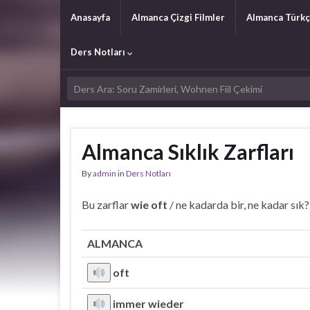
Anasayfa
Almanca Çizgi Filmler
Almanca Türkç
Ders Notları
Almanca Sıklık Zarfları
By
admin
in
Ders Notları
Bu zarflar
wie oft
/ ne kadarda bir, ne kadar sık?
ALMANCA
oft
immer wieder