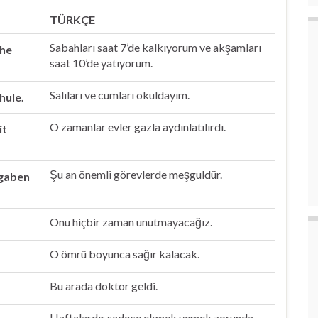
TÜRKÇE
Sabahları saat 7’de kalkıyorum ve akşamları
ehe
saat 10’de yatıyorum.
Salıları ve cumları okuldayım.
hule.
O zamanlar evler gazla aydınlatılırdı.
it
Şu an önemli görevlerde meşguldür.
fgaben
Onu hiçbir zaman unutmayacağız.
O ömrü boyunca sağır kalacak.
Bu arada doktor geldi.
Haftalardır sadece ekmek yemek zorunda