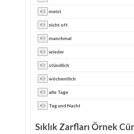
meist
nicht oft
manchmal
wieder
stündlich
wöchentlich
alle Tage
Tag und Nacht
Sıklık Zarfları Örnek Cü