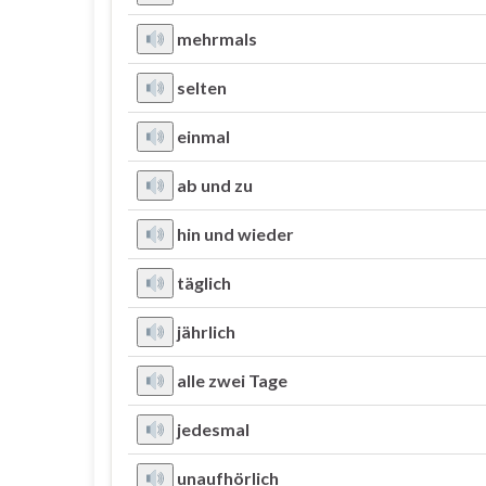
mehrmals
selten
einmal
ab und zu
hin und wieder
täglich
jährlich
alle zwei Tage
jedesmal
unaufhörlich