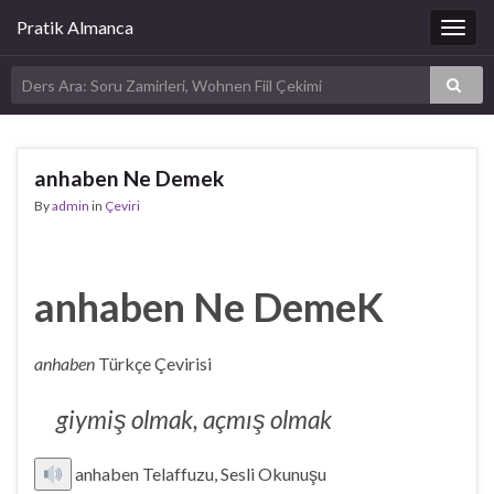
Pratik Almanca
Togg
navig
anhaben Ne Demek
By
admin
in
Çeviri
anhaben Ne DemeK
anhaben
Türkçe Çevirisi
giymiş olmak, açmış olmak
anhaben Telaffuzu, Sesli Okunuşu