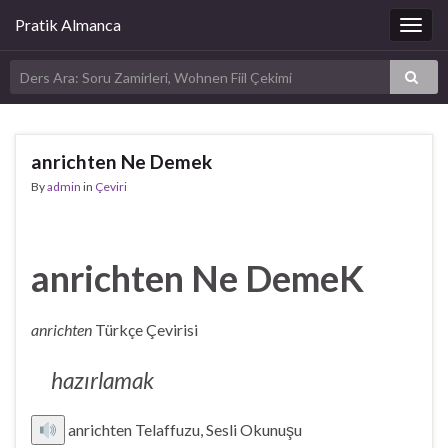
Pratik Almanca
Togg
navig
anrichten Ne Demek
By
admin
in
Çeviri
anrichten Ne DemeK
anrichten
Türkçe Çevirisi
hazırlamak
anrichten Telaffuzu, Sesli Okunuşu