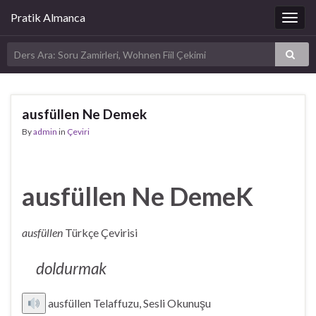
Pratik Almanca
Togg
navig
ausfüllen Ne Demek
By
admin
in
Çeviri
ausfüllen Ne DemeK
ausfüllen
Türkçe Çevirisi
doldurmak
ausfüllen Telaffuzu, Sesli Okunuşu