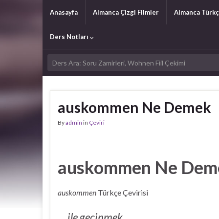
Anasayfa
Almanca Çizgi Filmler
Almanca Türkç
Ders Notları
auskommen Ne Demek
By
admin
in
Çeviri
auskommen Ne Dem
auskommen
Türkçe Çevirisi
ile geçinmek