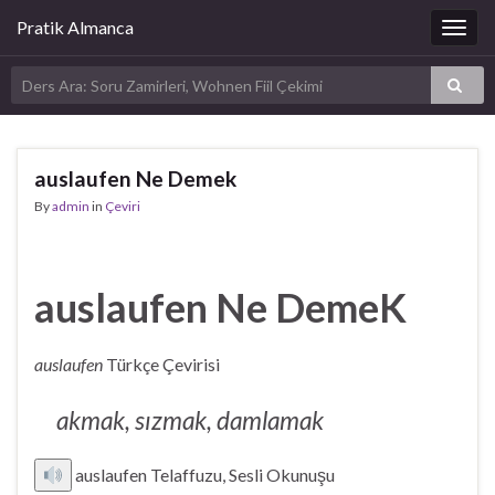
Pratik Almanca
Togg
navig
auslaufen Ne Demek
By
admin
in
Çeviri
auslaufen Ne DemeK
auslaufen
Türkçe Çevirisi
akmak, sızmak, damlamak
auslaufen Telaffuzu, Sesli Okunuşu