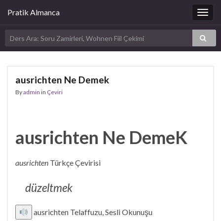
Pratik Almanca
Togg
navig
ausrichten Ne Demek
By
admin
in
Çeviri
ausrichten Ne DemeK
ausrichten
Türkçe Çevirisi
düzeltmek
ausrichten Telaffuzu, Sesli Okunuşu