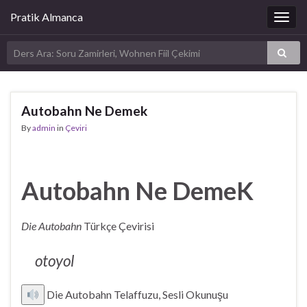
Pratik Almanca
Togg
navig
Autobahn Ne Demek
By
admin
in
Çeviri
Autobahn Ne DemeK
Die Autobahn
Türkçe Çevirisi
otoyol
Die Autobahn Telaffuzu, Sesli Okunuşu