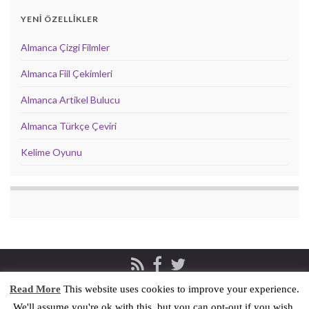
YENİ ÖZELLİKLER
Almanca Çizgi Filmler
Almanca Fiil Çekimleri
Almanca Artikel Bulucu
Almanca Türkçe Çeviri
Kelime Oyunu
Read More
This website uses cookies to improve your experience.
Privacy & Cookies Policy
İletişim
We'll assume you're ok with this, but you can opt-out if you wish.