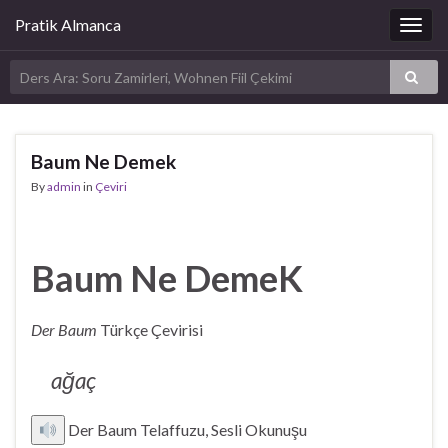
Pratik Almanca
Togg
navig
Baum Ne Demek
By
admin
in
Çeviri
Baum Ne DemeK
Der Baum
Türkçe Çevirisi
ağaç
Der Baum Telaffuzu, Sesli Okunuşu