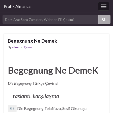
Pratik Almanca
Togg
navig
Begegnung Ne Demek
By
admin
in
Çeviri
Begegnung Ne DemeK
Die Begegnung
Türkçe Çevirisi
raslantı, karşılaşma
Die Begegnung Telaffuzu, Sesli Okunuşu