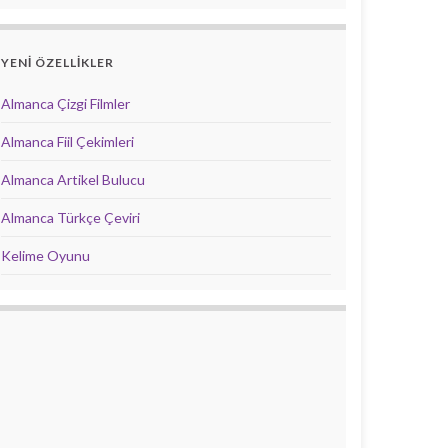
YENİ ÖZELLİKLER
Almanca Çizgi Filmler
Almanca Fiil Çekimleri
Almanca Artikel Bulucu
Almanca Türkçe Çeviri
Kelime Oyunu