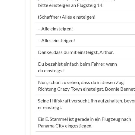
bitte
einsteigen
an Flugsteig 14.
(Schaffner) Alles
einsteigen
!
– Alle
einsteigen
!
– Alles
einsteigen
!
Danke, dass du mit
einsteigst
, Arthur.
Du bezahlst einfach beim Fahrer, wenn
du
einsteigst
.
Nun, schön zu sehen, dass du in diesen Zug
Richtung Crazy Town
einsteigst
, Bonnie Bennet
Seine Hilfskraft versucht, ihn aufzuhalten, bevo
er
einsteigt
.
Ein E. Stammel ist gerade in ein Flugzeug nach
Panama City
eingestiegen
.