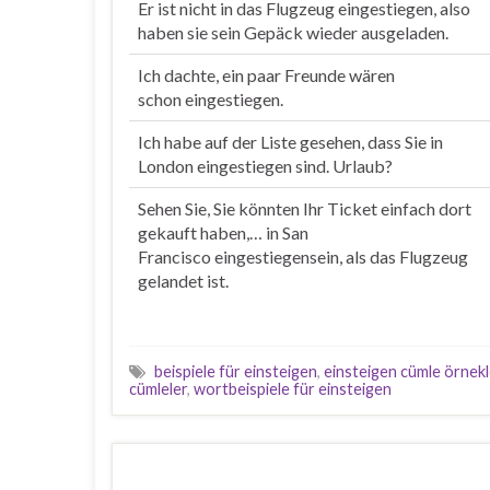
Er ist nicht in das Flugzeug
eingestiegen
, also
haben sie sein Gepäck wieder ausgeladen.
Ich dachte, ein paar Freunde wären
schon
eingestiegen
.
Ich habe auf der Liste gesehen, dass Sie in
London
eingestiegen
sind. Urlaub?
Sehen Sie, Sie könnten Ihr Ticket einfach dort
gekauft haben,… in San
Francisco
eingestiegen
sein, als das Flugzeug
gelandet ist.
beispiele für einsteigen
,
einsteigen cümle örnekl
cümleler
,
wortbeispiele für einsteigen