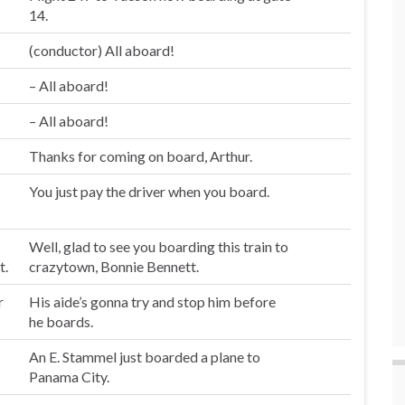
14.
(conductor) All a
board
!
– All a
board
!
– All a
board
!
Thanks for coming on
board
, Arthur.
You just pay the driver when you
board
.
Well, glad to see you
board
ing this train to
t.
crazytown, Bonnie Bennett.
r
His aide’s gonna try and stop him before
he
boards
.
An E. Stammel just
boarded
a plane to
Panama City.