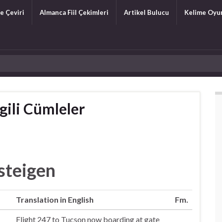
e Çeviri
Almanca Fiil Çekimleri
Artikel Bulucu
Kelime Oyu
gili Cümleler
steigen
Translation in English
Fm.
Flight 247 to Tucson now
board
ing at gate