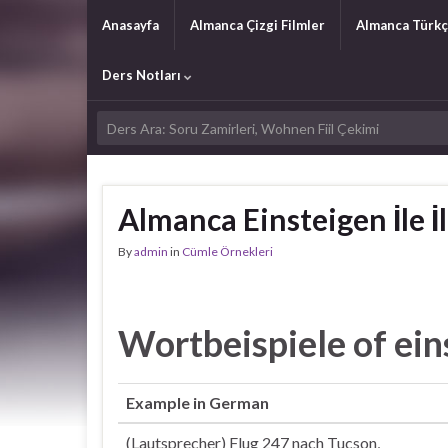
Anasayfa
Almanca Çizgi Filmler
Almanca Türkç
Ders Notları
Almanca Einsteigen İle İl
By
admin
in
Cümle Örnekleri
Wortbeispiele of ein
Example in German
(Lautsprecher) Flug 247 nach Tucson,