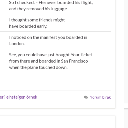
So I checked. – He never
boarded
his flight,
and they removed his luggage.
l thought some friends might
have
boarded
early.
I noticed on the manifest you
boarded
in
London.
See, you could have just bought Your ticket
from there and
boarded
In San Francisco
when the plane touched down.
eri
,
einsteigen örnek
Yorum bırak