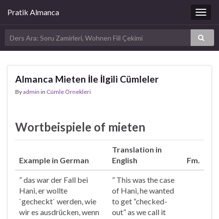
Pratik Almanca
Togg
navig
Almanca Mieten İle İlgili Cümleler
By
admin
in
Cümle Örnekleri
Wortbeispiele of mieten
Translation in
Example in German
English
Fm.
” das war der Fall bei
” This was the case
Hani, er wollte
of Hani, he wanted
`gecheckt` werden, wie
to get “checked-
wir es ausdrücken, wenn
out” as we call it