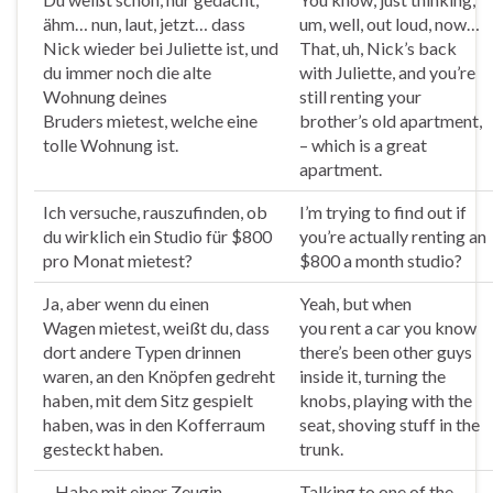
ähm… nun, laut, jetzt… dass
um, well, out loud, now…
Nick wieder bei Juliette ist, und
That, uh, Nick’s back
du immer noch die alte
with Juliette, and you’re
Wohnung deines
still
rent
ing your
Bruders
mietest
, welche eine
brother’s old apartment,
tolle Wohnung ist.
– which is a great
apartment.
Ich versuche, rauszufinden, ob
I’m trying to find out if
du wirklich ein Studio für $800
you’re actually
rent
ing an
pro Monat
mietest
?
$800 a month studio?
Ja, aber wenn du einen
Yeah, but when
Wagen
mietest
, weißt du, dass
you
rent
a car you know
dort andere Typen drinnen
there’s been other guys
waren, an den Knöpfen gedreht
inside it, turning the
haben, mit dem Sitz gespielt
knobs, playing with the
haben, was in den Kofferraum
seat, shoving stuff in the
gesteckt haben.
trunk.
– Habe mit einer Zeugin
Talking to one of the