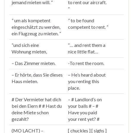
jemand
mieten
will. “
to
rent
our aircraft.
“
” um als kompetent
” to be found
eingeschätzt zu werden,
competent to
rent
. “
ein Flugzeug zu
mieten
. “
“und sich eine
“… and
rent
them a
Wohnung
mieten
,
nice little flat…
– Das Zimmer
mieten
.
-To
rent
the room.
– Er hörte, dass Sie dieses
– He’s heard about
Haus
mieten
.
you
rent
ing this
place.
# Der Ver
miete
r hat dich
– # Landlord’s on
bei den Eiern # # Hast du
your balls # – #
deine
Miete
schon
Have you paid
gezahlt?
your
rent
yet? #
(MO LACHT) –
[ chuckles ] [ sighs ]