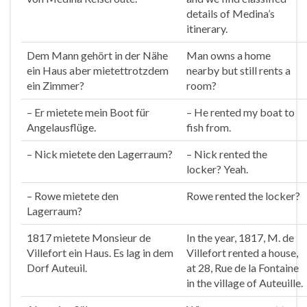
details of Medina’s
itinerary.
Dem Mann gehört in der Nähe
Man owns a home
ein Haus aber
mietet
trotzdem
nearby but still
rents
a
ein Zimmer?
room?
– Er
mietete
mein Boot für
– He
rented
my boat to
Angelausflüge.
fish from.
– Nick
mietete
den Lagerraum?
– Nick
rented
the
locker? Yeah.
– Rowe
mietete
den
Rowe
rented
the locker?
Lagerraum?
1817
mietete
Monsieur de
In the year, 1817, M. de
Villefort ein Haus. Es lag in dem
Villefort
rented
a house,
Dorf Auteuil.
at 28, Rue de la Fontaine
in the village of Auteuille.