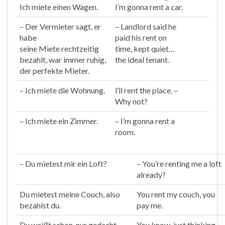
Ich
miete
einen Wagen.
I’m gonna
rent
a car.
– Der Ver
miete
r sagt, er
– Landlord said he
habe
paid his
rent
on
seine
Miete
rechtzeitig
time, kept quiet…
bezahlt, war immer ruhig,
the ideal tenant.
der perfekte
Miete
r.
– Ich
miete
die Wohnung.
l’ll
rent
the place. –
Why not?
– Ich
miete
ein Zimmer.
– I’m gonna
rent
a
room.
– Du
mietest
mir ein Loft?
– You’re
rent
ing me a loft
already?
Du
mietest
meine Couch, also
You
rent
my couch, you
bezahlst du.
pay me.
Du weißt schon, nur gedacht,
You know, just thinking,