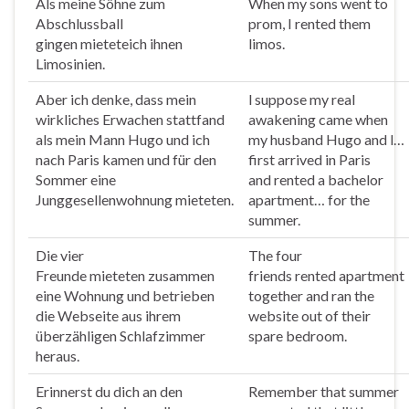
Als meine Söhne zum
When my sons went to
Abschlussball
prom, I
rented
them
gingen
mietete
ich ihnen
limos.
Limosinien.
Aber ich denke, dass mein
l suppose my real
wirkliches Erwachen stattfand
awakening came when
als mein Mann Hugo und ich
my husband Hugo and l…
nach Paris kamen und für den
first arrived in Paris
Sommer eine
and
rented
a bachelor
Junggesellenwohnung
mieteten
.
apartment… for the
summer.
Die vier
The four
Freunde
mieteten
zusammen
friends
rented
apartment
eine Wohnung und betrieben
together and ran the
die Webseite aus ihrem
website out of their
überzähligen Schlafzimmer
spare bedroom.
heraus.
Erinnerst du dich an den
Remember that summer