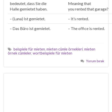
bedeutet, dass Sie die
Meaning that
Halle
gemietet
haben.
you
rented
that garage?
– (Luna) Ist
gemietet
.
– It’s
rented
.
– Das Büro ist
gemietet
.
– The office is
rented
.
beispiele für mieten
,
mieten cümle örnekleri
,
mieten
örnek cümleler
,
wortbeispiele für mieten
Yorum bırak