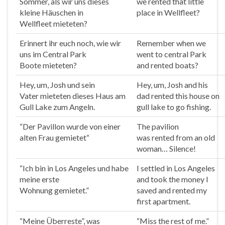
Sommer, als wir uns dieses
we
rented
that little
kleine Häuschen in
place in Wellfleet?
Wellfleet
mieteten
?
Erinnert ihr euch noch, wie wir
Remember when we
uns im Central Park
went to central Park
Boote
mieteten
?
and
rented
boats?
Hey, um, Josh und sein
Hey, um, Josh and his
Vater
mieteten
dieses Haus am
dad
rented
this house on
Gull Lake zum Angeln.
gull lake to go fishing.
“Der Pavillon wurde von einer
The pavilion
alten Frau
gemietet
“
was
rented
from an old
woman… Silence!
“Ich bin in Los Angeles und habe
I settled in Los Angeles
meine erste
and took the money I
Wohnung
gemietet
.”
saved and
rented
my
first apartment.
“Meine Überreste”, was
“Miss the rest of me.”