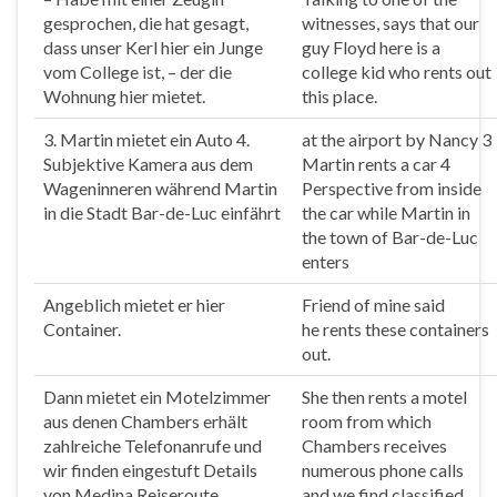
gesprochen, die hat gesagt,
witnesses, says that our
dass unser Kerl hier ein Junge
guy Floyd here is a
vom College ist, – der die
college kid who
rents
out
Wohnung hier
mietet
.
this place.
3. Martin
mietet
ein Auto 4.
at the airport by Nancy 3
Subjektive Kamera aus dem
Martin
rents
a car 4
Wageninneren während Martin
Perspective from inside
in die Stadt Bar-de-Luc einfährt
the car while Martin in
the town of Bar-de-Luc
enters
Angeblich
mietet
er hier
Friend of mine said
Container.
he
rents
these containers
out.
Dann
mietet
ein Motelzimmer
She then
rents
a motel
aus denen Chambers erhält
room from which
zahlreiche Telefonanrufe und
Chambers receives
wir finden eingestuft Details
numerous phone calls
von Medina Reiseroute.
and we find classified