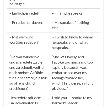
beklagen.
– Endlich, er
redet
!
– Finally, he
speaks
!
– Er
redet
nur davon.
– He
speaks
of nothing
else.
– Mit wem und
~ I wish to know to whom
worüber
redet
er?
he
speaks
and of what
he
speaks
.
“Sie war wundervoll,
“She was lovely, and
und ich
redete
zu viel
I
spoke
too much and too
und zu schnell, weil ich
rapidly because I was
mich meiner Gefühle
embarrassed over my
für sie schämte, die mir
feelings toward her,
so offensichtlich
which I felt were painfully
erschienen.”
obvious. “
-Ich
redete
mit dem
l told you… l
spoke
to my
Barackenleiter. Er
barracks leader.