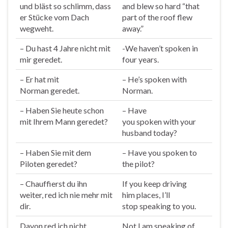
und bläst so schlimm, dass
and blew so hard “that
er Stücke vom Dach
part of the roof flew
wegweht.
away.”
– Du hast 4 Jahre nicht mit
-We haven’t
spoken
in
mir
geredet
.
four years.
– Er hat mit
– He’s
spoken
with
Norman
geredet
.
Norman.
– Haben Sie heute schon
– Have
mit Ihrem Mann
geredet
?
you
spoken
with your
husband today?
– Haben Sie mit dem
– Have you
spoken
to
Piloten
geredet
?
the pilot?
– Chauffierst du ihn
If you keep driving
weiter,
red
ich nie mehr mit
him places, I’ll
dir.
stop
speak
ing to you.
Davon
red
ich nicht.
Not I am
speak
ing of