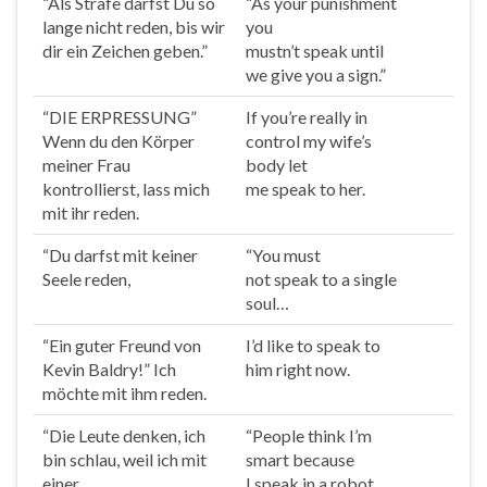
“Als Strafe darfst Du so
“As your punishment
lange nicht
reden
, bis wir
you
dir ein Zeichen geben.”
mustn’t
speak
until
we give you a sign.”
“DIE ERPRESSUNG”
If you’re really in
Wenn du den Körper
control my wife’s
meiner Frau
body let
kontrollierst, lass mich
me
speak
to her.
mit ihr
reden
.
“Du darfst mit keiner
“You must
Seele
reden
,
not
speak
to a single
soul…
“Ein guter Freund von
I’d like to
speak
to
Kevin Baldry!” Ich
him right now.
möchte mit ihm
reden
.
“Die Leute denken, ich
“People think I’m
bin schlau, weil ich mit
smart because
einer
I
speak
in a robot