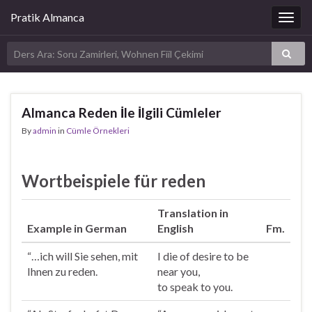
Pratik Almanca
Togg
navig
Almanca Reden İle İlgili Cümleler
By
admin
in
Cümle Örnekleri
Wortbeispiele für reden
Translation in
Example in German
English
Fm.
“…ich will Sie sehen, mit
I die of desire to be
Ihnen zu
reden
.
near you,
to
speak
to you.