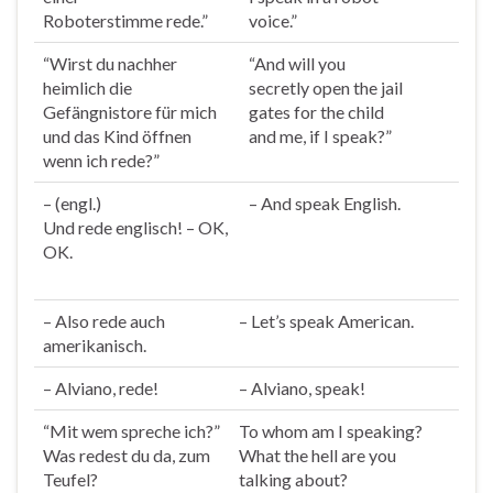
Roboterstimme
rede
.”
voice.”
“Wirst du nachher
“And will you
heimlich die
secretly open the jail
Gefängnistore für mich
gates for the child
und das Kind öffnen
and me, if I
speak
?”
wenn ich
rede
?”
– (engl.)
– And
speak
English.
Und
rede
englisch! – OK,
OK.
– Also
rede
auch
– Let’s
speak
American.
amerikanisch.
– Alviano,
rede
!
– Alviano,
speak
!
“Mit wem spreche ich?”
To whom am I
speak
ing?
Was
redest
du da, zum
What the hell are you
Teufel?
talking about?