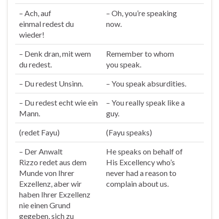
– Ach, auf
– Oh, you’re
speak
ing
einmal
redest
du
now.
wieder!
– Denk dran, mit wem
Remember to whom
du
redest
.
you
speak
.
– Du
redest
Unsinn.
– You
speak
absurdities.
– Du
redest
echt wie ein
– You really
speak
like a
Mann.
guy.
(
redet
Fayu)
(Fayu
speaks
)
– Der Anwalt
He
speaks
on behalf of
Rizzo
redet
aus dem
His Excellency who’s
Munde von Ihrer
never had a reason to
Exzellenz, aber wir
complain about us.
haben Ihrer Exzellenz
nie einen Grund
gegeben, sich zu