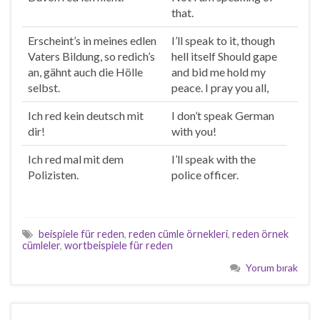
that.
Erscheint’s in meines edlen
I’ll
speak
to it, though
Vaters Bildung, so
red
ich’s
hell itself Should gape
an, gähnt auch die Hölle
and bid me hold my
selbst.
peace. I pray you all,
Ich
red
kein deutsch mit
I don’t
speak
German
dir!
with you!
Ich
red
mal mit dem
I’ll
speak
with the
Polizisten.
police officer.
beispiele für reden
,
reden cümle örnekleri
,
reden örnek
cümleler
,
wortbeispiele für reden
Yorum bırak