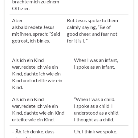
brachte mich zu einem
Offizier.
Aber
But Jesus
spoke
to them
alsbald
redete
Jesus
calmly, saying, “Be of
mit ihnen, sprach: “Seid
good cheer, and fear not,
getrost, ich bin es.
for it is I. “
Als ich ein Kind
When I was an infant,
war,
redete
ich wie ein
I
spoke
as an infant,
Kind, dachte ich wie ein
Kind und urteilte wie ein
Kind.
Als ich ein Kind
“When I was a child.
war,
redete
ich wie ein
I
spoke
as a child, I
Kind, dachte wie ein Kind,
understood as a child,
urteilte wie ein Kind.
I thought as a child.
– Äh, ich denke, dass
Uh, I think we
spoke
.