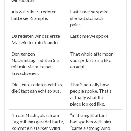
wir
redeten
.
Als wir zuletzt
redeten
,
Last time we
spoke
,
hatte sie Krämpfe.
she had stomach
pains.
Da
redeten
wir das erste
Last time we
spoke
.
Mal wieder miteinander.
Den ganzen
That whole afternoon,
Nachmittag
redeten
Sie
you
spoke
to me like
mit mir wie mit einer
an adult.
Erwachsenen.
Die Leute
redeten
echt so,
That’s actually how
die Stadt sah echt so aus.
people
spoke
. That’s
actually what the
place looked like.
“In der Nacht, als ich am
“in the night after I
Tag mit ihm
geredet
hatte,
had
spoken
with him
kommt ein starker Wind
“came a strong wind