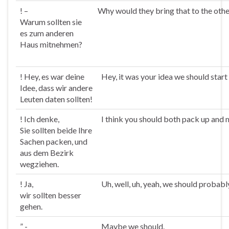
! –
Why would they bring that to the oth
Warum
sollten
sie
es zum anderen
Haus mitnehmen?
! Hey, es war deine
Hey, it was your idea we should star
Idee, dass wir andere
Leuten daten
sollten
!
! Ich denke,
I think you should both pack up and m
Sie
sollten
beide Ihre
Sachen packen, und
aus dem Bezirk
wegziehen.
! Ja,
Uh, well, uh, yeah, we should probabl
wir
sollten
besser
gehen.
” -
Maybe we should.