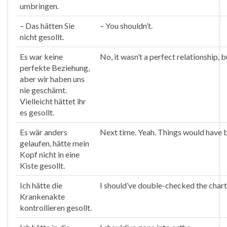
umbringen.
– Das hätten Sie
– You shouldn’t.
nicht
gesollt
.
Es war keine
No, it wasn’t a perfect relationship
perfekte Beziehung,
aber wir haben uns
nie geschämt.
Vielleicht hättet ihr
es
gesollt
.
Es wär anders
Next time. Yeah. Things would have be
gelaufen, hätte mein
Kopf nicht in eine
Kiste
gesollt
.
Ich hätte die
I should’ve double-checked the chart
Krankenakte
kontrollieren
gesollt
.