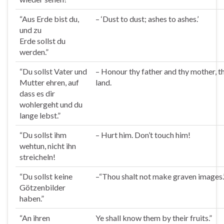
“Aus Erde bist du,
–
‘Dust to dust; ashes to ashes.’
und zu
Erde
sollst
du
werden.”
“Du
sollst
Vater und
–
Honour thy father and thy mother, t
Mutter ehren, auf
land.
dass es dir
wohlergeht und du
lange lebst.”
“Du
sollst
ihm
–
Hurt him. Don’t touch him!
wehtun, nicht ihn
streicheln!
“Du
sollst
keine
–
“Thou shalt not make graven images.
Götzenbilder
haben.”
“An ihren
Ye
shall
know them by their fruits.”