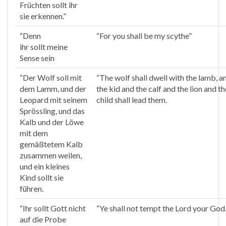
Früchten
sollt
ihr
sie erkennen.”
“Denn
“For you
shall
be my scythe”
ihr
sollt
meine
Sense sein
“Der Wolf soll mit
“The wolf
shall
dwell with the lamb, a
dem Lamm, und der
the kid and the calf and the lion and the
Leopard mit seinem
child
shall
lead them.
Sprössling, und das
Kalb und der Löwe
mit dem
gemäßtetem Kalb
zusammen weilen,
und ein kleines
Kind
sollt
sie
führen.
“Ihr
sollt
Gott nicht
“Ye
shall
not tempt the Lord your God.
auf die Probe