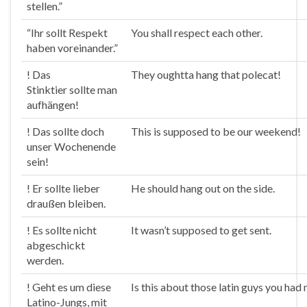
stellen.”
“Ihr
sollt
Respekt
You
shall
respect each other.
haben voreinander.”
! Das
They oughtta hang that polecat!
Stinktier
sollte
man
aufhängen!
! Das
sollte
doch
This is supposed to be our weekend!
unser Wochenende
sein!
! Er
sollte
lieber
He should hang out on the side.
draußen bleiben.
! Es
sollte
nicht
It wasn’t supposed to get sent.
abgeschickt
werden.
! Geht es um diese
Is this about those latin guys you had 
Latino-Jungs, mit