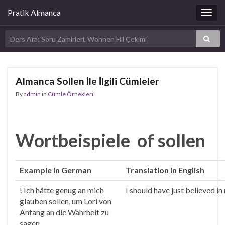
Pratik Almanca
Togg
navig
Almanca Sollen İle İlgili Cümleler
By
admin
in
Cümle Örnekleri
Wortbeispiele of sollen
Example in German
Translation in English
! Ich hätte genug an mich
I should have just believed i
glauben
sollen
, um Lori von
Anfang an die Wahrheit zu
sagen.