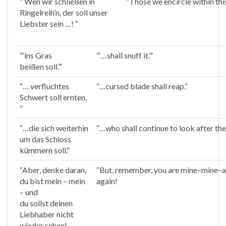
” Wen wir schließen in
“Those we encircle within thi
Ringelreih’n, der
soll
unser
Liebster sein …! “
“‘ins Gras
“‘…
shall
snuff it.”‘
beißen
soll
.”‘
“… verfluchtes
“…cursed blade
shall
reap.”
Schwert
soll
ernten.
“
“…die sich weiterhin
“…who
shall
continue to look after the 
um das Schloss
kümmern
soll
.”
“Aber, denke daran,
“But, remember, you are mine
–
mine
–
a
du bist mein – mein
again!
– und
du
sollst
deinen
Liebhaber nicht
wieder sehen!