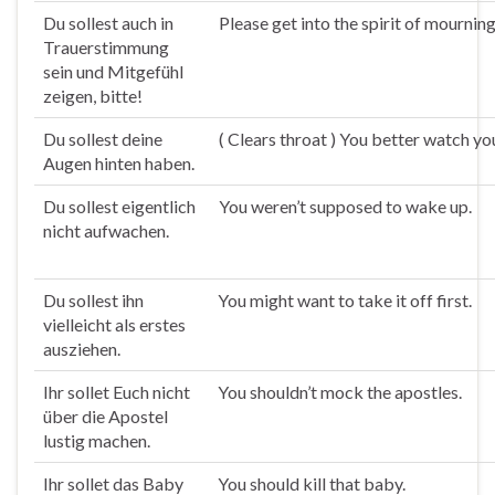
Du
sollest
auch in
Please get into the spirit of mourning
Trauerstimmung
sein und Mitgefühl
zeigen, bitte!
Du
sollest
deine
( Clears throat ) You better watch yo
Augen hinten haben.
Du
sollest
eigentlich
You weren’t supposed to wake up.
nicht aufwachen.
Du
sollest
ihn
You might want to take it off first.
vielleicht als erstes
ausziehen.
Ihr
sollet
Euch nicht
You shouldn’t mock the apostles.
über die Apostel
lustig machen.
Ihr
sollet
das Baby
You should kill that baby.