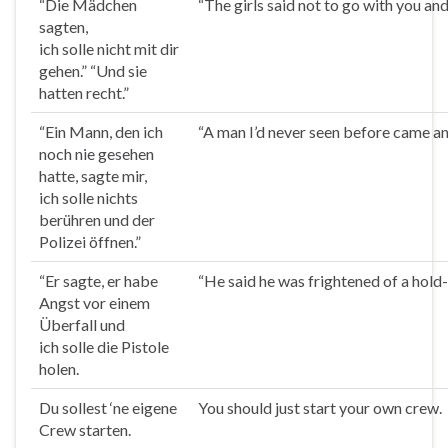
“Die Mädchen
“The girls said not to go with you and
sagten,
ich
solle
nicht mit dir
gehen.” “Und sie
hatten recht.”
“Ein Mann, den ich
“A man I’d never seen before came and 
noch nie gesehen
hatte, sagte mir,
ich
solle
nichts
berühren und der
Polizei öffnen.”
“Er sagte, er habe
“He said he was frightened of a hold-
Angst vor einem
Überfall und
ich
solle
die Pistole
holen.
Du
sollest
‘ne eigene
You should just start your own crew.
Crew starten.