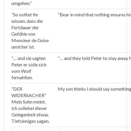
umgehen.”
“So
solltet
Ihr
“Bear in mind that nothing ensures hi
wissen, dass die
Fortdauer der
Gefühle von
Monsieur de Guise
unsicher ist.
“… und sie sagten
“… and they told Peter to stay away 
Peter er
solle
sich
vom Wolf
fernahlten.
“DER
My son thinks l should say somethin
WlDERSACHER”
Mein Sohn meint,
ich
solle
bei dieser
Gelegenheit etwas
Tiefsinniges sagen.