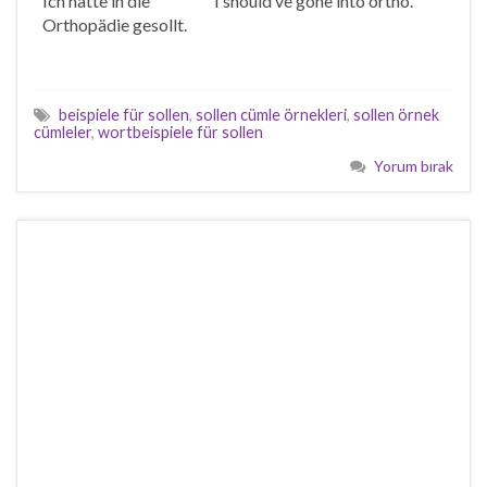
Ich hätte in die
I should’ve gone into ortho.
Orthopädie
gesollt
.
beispiele für sollen
,
sollen cümle örnekleri
,
sollen örnek
cümleler
,
wortbeispiele für sollen
Yorum bırak