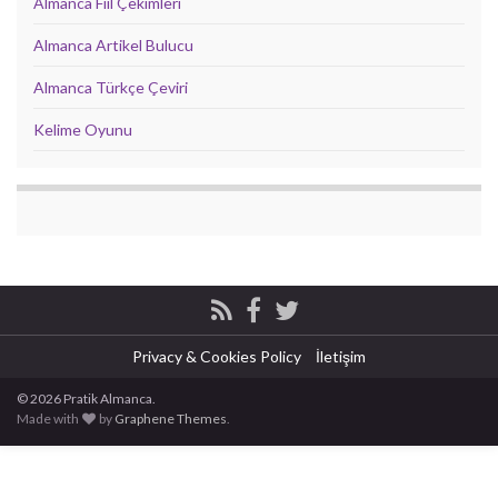
Almanca Fiil Çekimleri
Almanca Artikel Bulucu
Almanca Türkçe Çeviri
Kelime Oyunu
Privacy & Cookies Policy
İletişim
© 2026 Pratik Almanca.
Made with
by
Graphene Themes
.