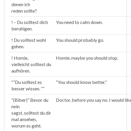
denen ich
reden
sollte
?
! – Du
solltest
dich
You need to calm down.
beruhigen.
! Du
solltest
wohl
You should probably go.
gehen.
! Homie,
Homie, maybe you should stop.
vielleicht
solltest
du
aufhören.
“”Du
solltest
es
“You should know better.”
besser wissen. “”
“(Biber)” Bevor du
Doctor, before you say no, I would lik
nein
sagst,
solltest
du dir
mal ansehen,
worum es geht.