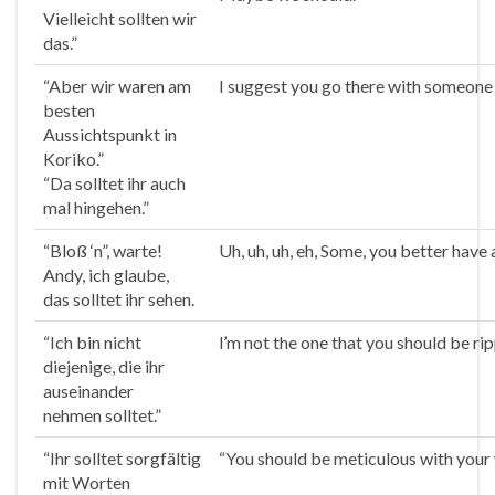
Vielleicht
sollten
wir
das.”
“Aber wir waren am
I suggest you go there with someone 
besten
Aussichtspunkt in
Koriko.”
“Da
solltet
ihr auch
mal hingehen.”
“Bloß ‘n”, warte!
Uh, uh, uh, eh, Some, you better have a
Andy, ich glaube,
das
solltet
ihr sehen.
“Ich bin nicht
l’m not the one that you should be rip
diejenige, die ihr
auseinander
nehmen
solltet
.”
“Ihr
solltet
sorgfältig
“You should be meticulous with your
mit Worten