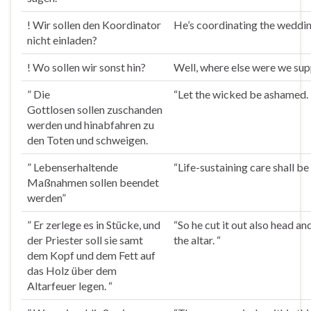
! Wir
sollen
den Koordinator
He’s coordinating the wedding
nicht einladen?
! Wo
sollen
wir sonst hin?
Well, where else were we su
” Die
“Let the wicked be ashamed. L
Gottlosen
sollen
zuschanden
werden und hinabfahren zu
den Toten und schweigen.
” Lebenserhaltende
“Life-sustaining care shall b
Maßnahmen
sollen
beendet
werden”
” Er zerlege es in Stücke, und
“So he cut it out also head an
der Priester
soll
sie samt
the altar. “
dem Kopf und dem Fett auf
das Holz über dem
Altarfeuer legen. “