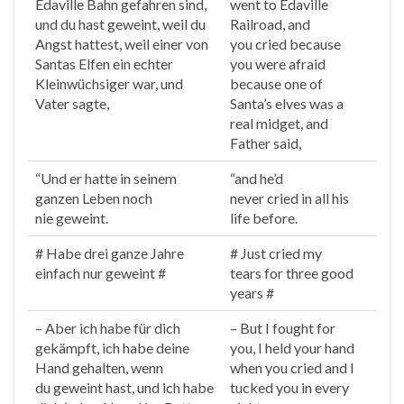
Edaville Bahn gefahren sind,
went to Edaville
und du hast
geweint
, weil du
Railroad, and
Angst hattest, weil einer von
you
cried
because
Santas Elfen ein echter
you were afraid
Kleinwüchsiger war, und
because one of
Vater sagte,
Santa’s elves was a
real midget, and
Father said,
“Und er hatte in seinem
“and he’d
ganzen Leben noch
never
cried
in all his
nie
geweint
.
life before.
# Habe drei ganze Jahre
# Just
cried
my
einfach nur
geweint
#
tears for three good
years #
– Aber ich habe für dich
– But I fought for
gekämpft, ich habe deine
you, I held your hand
Hand gehalten, wenn
when you
cried
and I
du
geweint
hast, und ich habe
tucked you in every