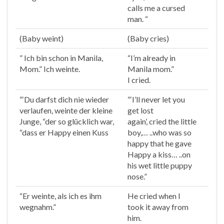
calls me a cursed
man. “
(Baby
weint
)
(Baby
cries
)
” Ich bin schon in Manila,
“I’m already in
Mom.” Ich
weinte
.
Manila mom.”
I
cried
.
“‘Du darfst dich nie wieder
“‘I’ll never let you
verlaufen,
weinte
der kleine
get lost
Junge, “der so glücklich war,
again’,
cried
the little
“dass er Happy einen Kuss
boy,… ..who was so
happy that he gave
Happy a kiss… ..on
his wet little puppy
nose.”
“Er
weinte
, als ich es ihm
He
cried
when I
wegnahm.”
took it away from
him.