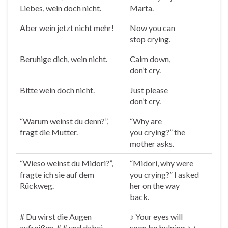
Liebes,
wein
doch nicht.
Marta.
Aber
wein
jetzt nicht mehr!
Now you can
stop
cry
ing.
Beruhige dich,
wein
nicht.
Calm down,
don’t
cry
.
Bitte
wein
doch nicht.
Just please
don’t
cry
.
“Warum
weinst
du denn?”,
“Why are
fragt die Mutter.
you
cry
ing?” the
mother asks.
“Wieso
weinst
du Midori?”,
“Midori, why were
fragte ich sie auf dem
you
cry
ing?” I asked
Rückweg.
her on the way
back.
# Du wirst die Augen
♪ Your eyes will
aufreißen, # # und dabei
soon be bulging ♪ ♪