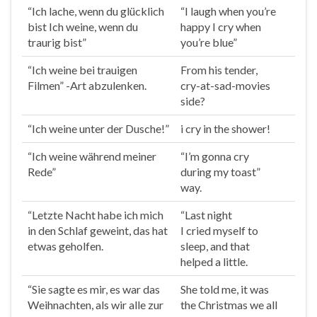
“Ich lache, wenn du glücklich
“I laugh when you’re
bist Ich
weine
, wenn du
happy I cry when
traurig bist”
you’re blue”
“Ich
weine
bei trauigen
From his tender,
Filmen” -Art abzulenken.
cry-at-sad-movies
side?
“Ich
weine
unter der Dusche!”
i cry in the shower!
“Ich
weine
während meiner
“I’m gonna cry
Rede”
during my toast”
way.
“Letzte Nacht habe ich mich
“Last night
in den Schlaf
geweint
, das hat
I
cried
myself to
etwas geholfen.
sleep, and that
helped a little.
“Sie sagte es mir, es war das
She told me, it was
Weihnachten, als wir alle zur
the Christmas we all