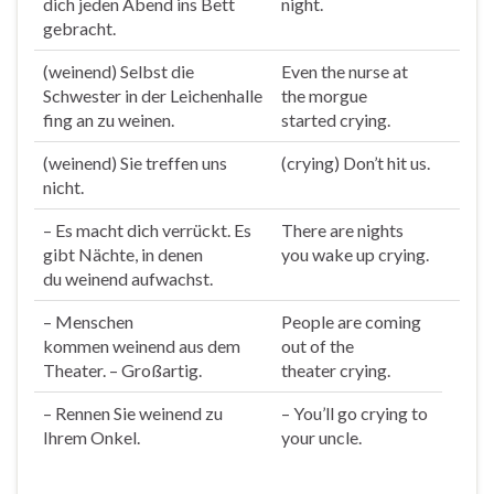
dich jeden Abend ins Bett
night.
gebracht.
(
weinend
) Selbst die
Even the nurse at
Schwester in der Leichenhalle
the morgue
fing an zu weinen.
started
crying
.
(
weinend
) Sie treffen uns
(
crying
) Don’t hit us.
nicht.
– Es macht dich verrückt. Es
There are nights
gibt Nächte, in denen
you wake up
crying
.
du
weinend
aufwachst.
– Menschen
People are coming
kommen
weinend
aus dem
out of the
Theater. – Großartig.
theater
crying
.
– Rennen Sie
weinend
zu
– You’ll go
crying
to
Ihrem Onkel.
your uncle.