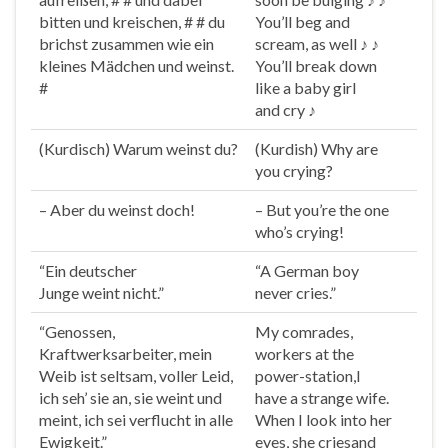
bitten und kreischen, # # du
You’ll beg and
brichst zusammen wie ein
scream, as well ♪ ♪
kleines Mädchen und
weinst
.
You’ll break down
#
like a baby girl
and
cry
♪
(Kurdisch) Warum
weinst
du?
(Kurdish) Why are
you
cry
ing?
– Aber du
weinst
doch!
– But you’re the one
who’s
cry
ing!
“Ein deutscher
“A German boy
Junge
weint
nicht.”
never
cries
.”
“Genossen,
My comrades,
Kraftwerksarbeiter, mein
workers at the
Weib ist seltsam, voller Leid,
power-station,I
ich seh’ sie an, sie
weint
und
have a strange wife.
meint, ich sei verflucht in alle
When I look into her
Ewigkeit.”
eyes, she
cries
and