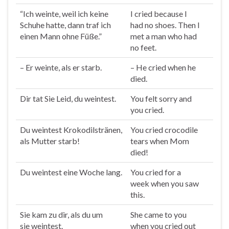
“Ich
weinte
, weil ich keine
I
cried
because I
Schuhe hatte, dann traf ich
had no shoes. Then I
einen Mann ohne Füße.”
met a man who had
no feet.
– Er
weinte
, als er starb.
– He
cried
when he
died.
Dir tat Sie Leid, du
weintest
.
You felt sorry and
you
cried
.
Du
weintest
Krokodilstränen,
You
cried
crocodile
als Mutter starb!
tears when Mom
died!
Du
weintest
eine Woche lang.
You
cried
for a
week when you saw
this.
Sie kam zu dir, als du um
She came to you
sie
weintest
.
when you
cried
out