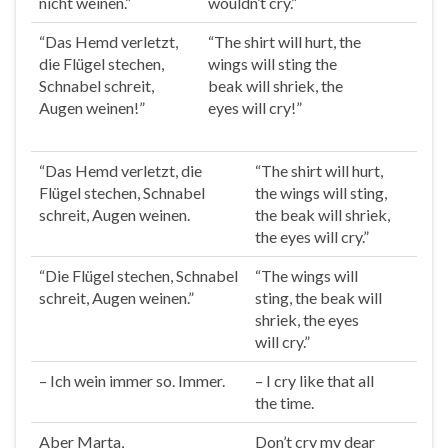
nicht
weinen
.”
wouldn’t
cry
.”
“Das Hemd verletzt,
“The shirt will hurt, the
die Flügel stechen,
wings will sting the
Schnabel schreit,
beak will shriek, the
Augen
weinen
!”
eyes will
cry
!”
“Das Hemd verletzt, die
“The shirt will hurt,
Flügel stechen, Schnabel
the wings will sting,
schreit, Augen
weinen
.
the beak will shriek,
the eyes will
cry
.”
“Die Flügel stechen, Schnabel
“The wings will
schreit, Augen
weinen
.”
sting, the beak will
shriek, the eyes
will
cry
.”
– Ich
wein
immer so. Immer.
– I
cry
like that all
the time.
Aber Marta,
Don’t
cry
my dear