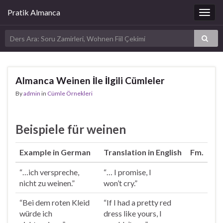
Pratik Almanca
Togg
navig
Almanca Weinen İle İlgili Cümleler
By
admin
in
Cümle Örnekleri
Beispiele für weinen
Example in German
Translation in English
Fm.
“…ich verspreche,
“… I promise, I
nicht zu
weinen
.”
won’t
cry
.”
“Bei dem roten Kleid
“If I had a pretty red
würde ich
dress like yours, I