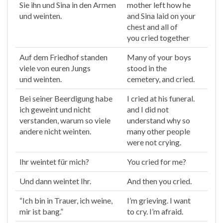
Sie ihn und Sina in den Armen
mother left how he
und
weinten
.
and Sina laid on your
chest and all of
you
cried
together
Auf dem Friedhof standen
Many of your boys
viele von euren Jungs
stood in the
und
weinten
.
cemetery, and
cried
.
Bei seiner Beerdigung habe
I
cried
at his funeral.
ich geweint und nicht
and I did not
verstanden, warum so viele
understand why so
andere nicht
weinten
.
many other people
were not crying.
Ihr
weintet
für mich?
You
cried
for me?
Und dann
weintet
Ihr.
And then you
cried
.
“Ich bin in Trauer, ich
weine
,
I’m grieving. I want
mir ist bang.”
to cry. I’m afraid.