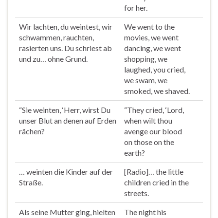
for her.
Wir lachten, du
weintest
, wir
We went to the
schwammen, rauchten,
movies, we went
rasierten uns. Du schriest ab
dancing, we went
und zu… ohne Grund.
shopping, we
laughed, you
cried
,
we swam, we
smoked, we shaved.
“Sie
weinten
, ‘Herr, wirst Du
“They
cried
, ‘Lord,
unser Blut an denen auf Erden
when wilt thou
rächen?
avenge our blood
on those on the
earth?
…
weinten
die Kinder auf der
[Radio]… the little
Straße.
children
cried
in the
streets.
Als seine Mutter ging, hielten
The night his