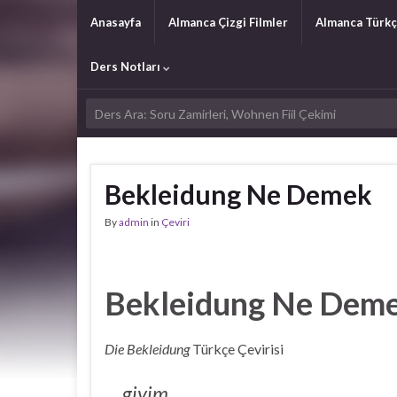
Anasayfa
Almanca Çizgi Filmler
Almanca Türkç
Ders Notları
Bekleidung Ne Demek
By
admin
in
Çeviri
Bekleidung Ne Dem
Die Bekleidung
Türkçe Çevirisi
giyim