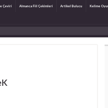
e Çeviri
Almanca Fiil Çekimleri
Artikel Bulucu
Kelime Oyu
eK