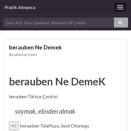
Pratik Almanca
Togg
navig
berauben Ne Demek
By
admin
in
Çeviri
berauben Ne DemeK
berauben
Türkçe Çevirisi
soymak, elinden almak
berauben Telaffuzu, Sesli Okunuşu