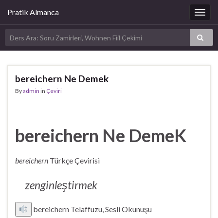
Pratik Almanca
Togg
navig
bereichern Ne Demek
By
admin
in
Çeviri
bereichern Ne DemeK
bereichern
Türkçe Çevirisi
zenginleştirmek
bereichern Telaffuzu, Sesli Okunuşu