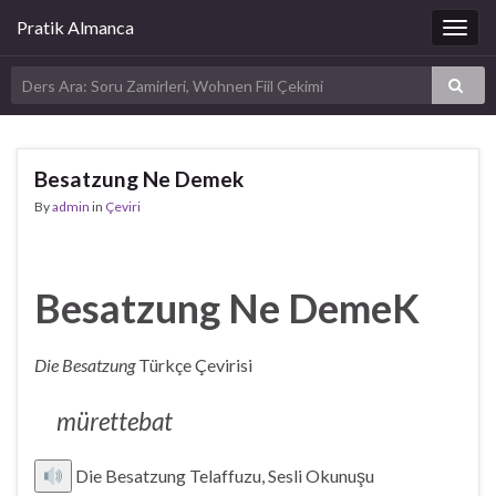
Pratik Almanca
Togg
navig
Besatzung Ne Demek
By
admin
in
Çeviri
Besatzung Ne DemeK
Die Besatzung
Türkçe Çevirisi
mürettebat
Die Besatzung Telaffuzu, Sesli Okunuşu