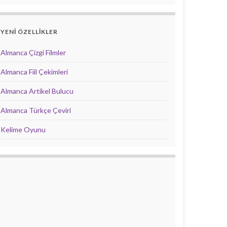
YENİ ÖZELLİKLER
Almanca Çizgi Filmler
Almanca Fiil Çekimleri
Almanca Artikel Bulucu
Almanca Türkçe Çeviri
Kelime Oyunu