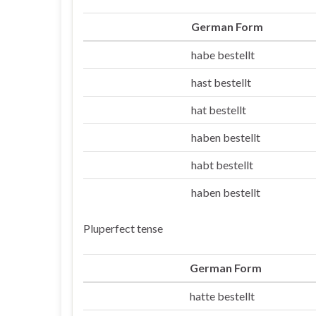
German Form
habe bestellt
Ich
hast bestellt
Du
hat bestellt
Er/sie/es
haben bestellt
Wir
habt bestellt
Ihr
haben bestellt
Sie/die
Pluperfect tense
German Form
hatte bestellt
Ich