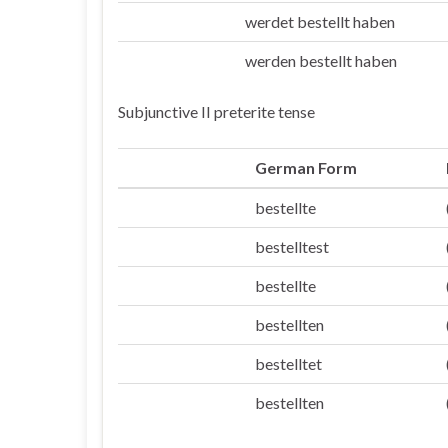
werdet bestellt haben
Ihr
werden bestellt haben
Sie/die
Subjunctive II preterite tense
German Form
bestellte
Ich
bestelltest
Du
bestellte
Er/sie/es
bestellten
Wir
bestelltet
Ihr
bestellten
Sie/die