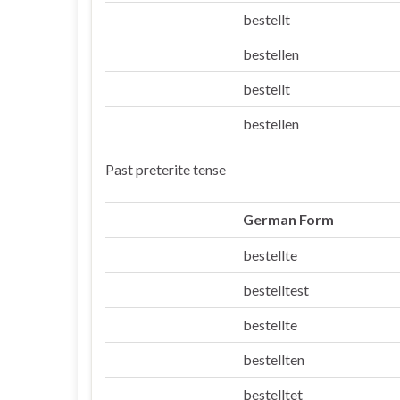
bestellt
Er/sie/es
bestellen
Wir
bestellt
Ihr
bestellen
Sie/die
Past preterite tense
German Form
bestellte
Ich
bestelltest
Du
bestellte
Er/sie/es
bestellten
Wir
bestelltet
Ihr