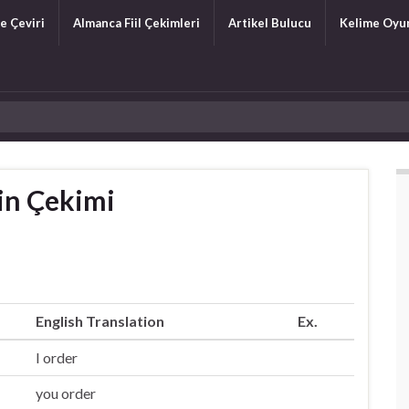
e Çeviri
Almanca Fiil Çekimleri
Artikel Bulucu
Kelime Oyu
nin Çekimi
English Translation
Ex.
I order
you order