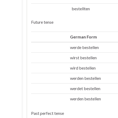
bestellten
Sie/die
Future tense
German Form
werde bestellen
Ich
wirst bestellen
Du
wird bestellen
Er/sie/es
werden bestellen
Wir
werdet bestellen
Ihr
werden bestellen
Sie/die
Past perfect tense