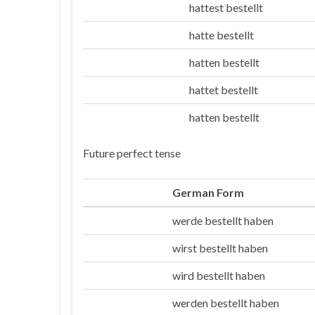
hattest bestellt
Du
hatte bestellt
Er/sie/es
hatten bestellt
Wir
hattet bestellt
Ihr
hatten bestellt
Sie/die
Future perfect tense
German Form
werde bestellt haben
Ich
wirst bestellt haben
Du
wird bestellt haben
Er/sie/es
werden bestellt haben
Wir