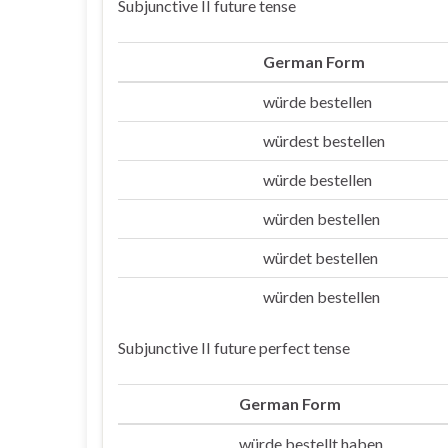
Subjunctive II future tense
German Form
würde bestellen
Ich
würdest bestellen
Du
würde bestellen
Er/sie/es
würden bestellen
Wir
würdet bestellen
Ihr
würden bestellen
Sie/die
Subjunctive II future perfect tense
German Form
würde bestellt haben
Ich