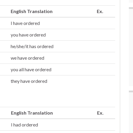
English Translation
Ex.
I have ordered
you have ordered
he/she/it has ordered
we have ordered
you all have ordered
they have ordered
English Translation
Ex.
I had ordered