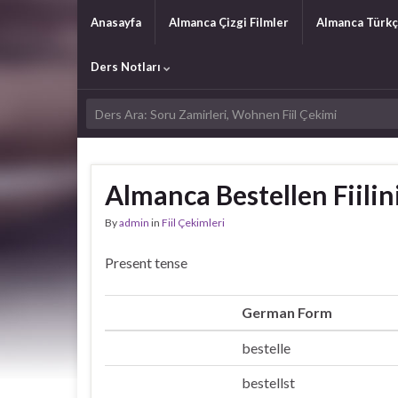
Anasayfa
Almanca Çizgi Filmler
Almanca Türkç
Ders Notları
Almanca Bestellen Fiili
By
admin
in
Fiil Çekimleri
Present tense
German Form
bestelle
Ich
bestellst
Du