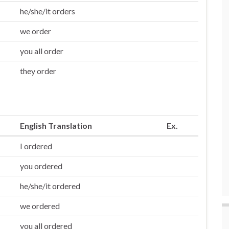
he/she/it orders
we order
you all order
they order
English Translation
Ex.
I ordered
you ordered
he/she/it ordered
we ordered
you all ordered