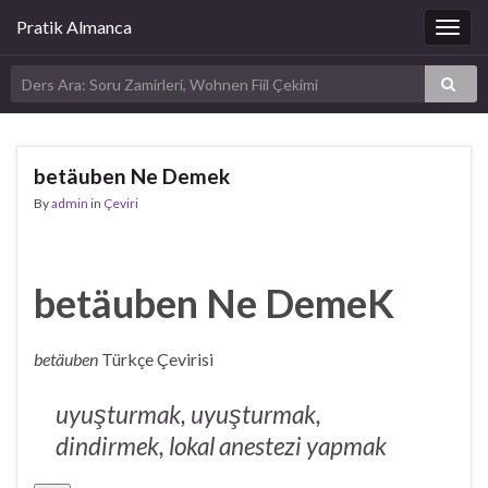
Pratik Almanca
Togg
navig
betäuben Ne Demek
By
admin
in
Çeviri
betäuben Ne DemeK
betäuben
Türkçe Çevirisi
uyuşturmak, uyuşturmak,
dindirmek, lokal anestezi yapmak