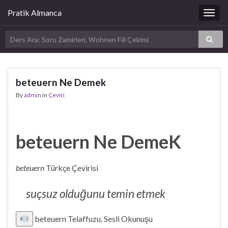
Pratik Almanca
Togg
navig
beteuern Ne Demek
By
admin
in
Çeviri
beteuern Ne DemeK
beteuern
Türkçe Çevirisi
suçsuz olduğunu temin etmek
beteuern Telaffuzu, Sesli Okunuşu