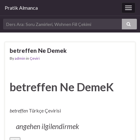
Pratik Almanca
Togg
navig
betreffen Ne Demek
By
admin
in
Çeviri
betreffen Ne DemeK
betreffen
Türkçe Çevirisi
angehen ilgilendirmek