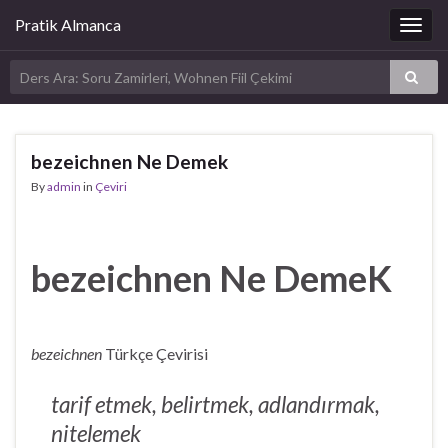
Pratik Almanca
Togg
navig
bezeichnen Ne Demek
By
admin
in
Çeviri
bezeichnen Ne DemeK
bezeichnen
Türkçe Çevirisi
tarif etmek, belirtmek, adlandırmak,
nitelemek