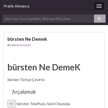
Pratik Almanca
Togg
navig
bürsten Ne Demek
By
admin
in
Çeviri
bürsten Ne DemeK
bürsten
Türkçe Çevirisi
fırçalamak
bürsten Telaffuzu, Sesli Okunuşu