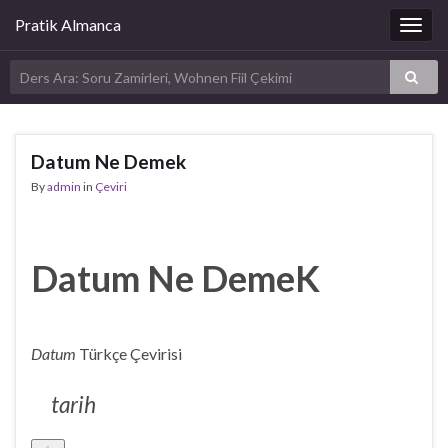
Pratik Almanca
Togg
navig
Datum Ne Demek
By
admin
in
Çeviri
Datum Ne DemeK
Datum
Türkçe Çevirisi
tarih