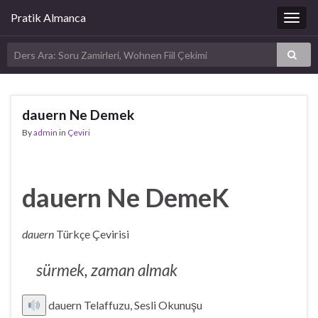
Pratik Almanca
Togg
navig
dauern Ne Demek
By
admin
in
Çeviri
dauern Ne DemeK
dauern
Türkçe Çevirisi
sürmek, zaman almak
dauern Telaffuzu, Sesli Okunuşu